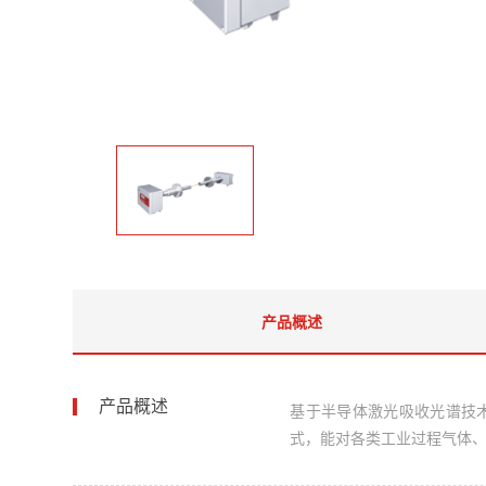
产品概述
产品概述
基于半导体激光吸收光谱技术
式，能对各类工业过程气体