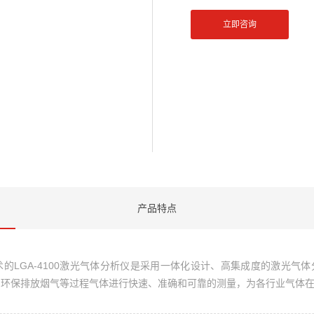
立即咨询
产品特点
的LGA-4100激光气体分析仪是采用一体化设计、高集成度的激光气体分
、环保排放烟气等过程气体进行快速、准确和可靠的测量，为各行业气体