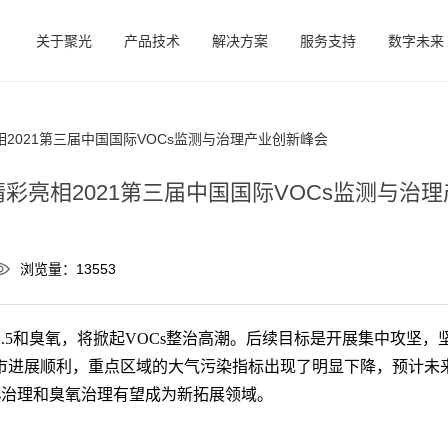
关于聚光
产品技术
解决方案
服务支持
数字未来
2021第三届中国国际VOCs监测与治理产业创新峰会
彩亮相2021第三届中国国际VOCs监测与治
浏览量：13553
M2.5和臭氧，将掀起VOCs整治高潮。后续目标是开展集中攻坚
市进展顺利，重点区域的大气污染指标出现了明显下降，预计未
s治理和臭氧治理有望成为新拓展领域。