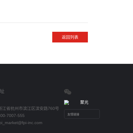
返回列表
址
浙江省杭州市滨江区滨安路760号
0-7007-555
_market@fpi-inc.com