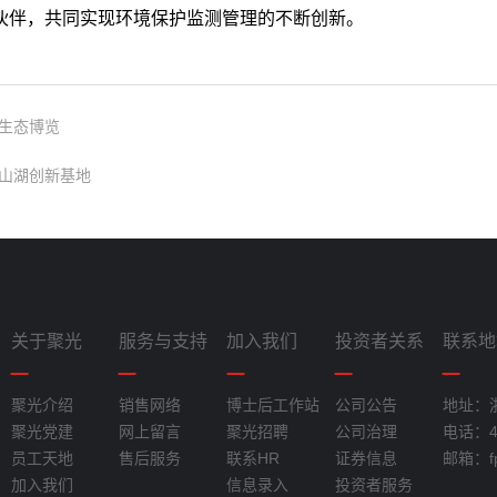
伙伴，共同实现环境保护监测管理的不断创新。
生态博览
山湖创新基地
关于聚光
服务与支持
加入我们
投资者关系
联系地
聚光介绍
销售网络
博士后工作站
公司公告
地址：
聚光党建
网上留言
聚光招聘
公司治理
电话：40
员工天地
售后服务
联系HR
证券信息
邮箱：fpi
加入我们
信息录入
投资者服务