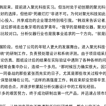
业的韩双来，提前进入聚光科技实习。但当时处于初创期的聚光
好的选择，但他却“死缠烂打”非进不可。为何对聚光科技如
倾心投入、共享成功的企业理念特别吸引我。”韩双来告诉记者
了这位即将走出象牙塔的追梦青年。“我学的是精密仪器，聚光
器比较对口。分析仪器行业也是我事业追求的一个方向。”就是
发展阶段，也给了公司的年轻人更大的发展舞台。进入聚光科
系统”的研制工作，负责预处理设计和系统评测。由于项目组
理论仿真、图纸设计后的结果在实际验证中遇到了各种各样的
经常会集中办公，连续一个多月。“那时候压力确实很大。因
们一同奋战的那些紧张而充实的日子，尤其是那些攻关过程中的
个床垫就睡在公司。”这样的高强度工作，韩双来却没觉得辛苦
践的结合点，并逐步积累起分析仪器设计中的工程化经验。
年多的艰苦努力，终于成功研制出第一代产品，并迅速占领市