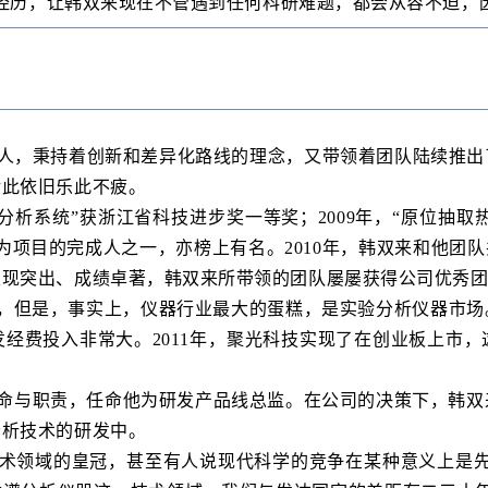
经历，让韩双来现在不管遇到任何科研难题，都会从容不迫，
人，秉持着创新和差异化路线的理念，又带领着团队陆续推出
对此依旧乐此不疲。
程分析系统”获浙江省科技进步奖一等奖；2009年，“原位抽
为项目的完成人之一，亦榜上有名。2010年，韩双来和他团队
表现突出、成绩卓著，韩双来所带领的团队屡屡获得公司优秀
，但是，事实上，仪器行业最大的蛋糕，是实验分析仪器市场
经费投入非常大。2011年，聚光科技实现了在创业板上市
使命与职责，任命他为研发产品线总监。在公司的决策下，韩双
分析技术的研发中。
术领域的皇冠，甚至有人说现代科学的竞争在某种意义上是先