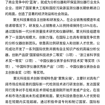
了商业竞争中的“蓝海”，就成为分析仪器和环保监测仪器行业龙头
企业，扭转了国家重大工程和国控污染源监测仪器长期依赖进口
的局面，创造了显著的经济效益和社会效益。
聚光科技重视自主创新和研发投入，在企业销售规模逐年成
倍递增情况下，研发投入占销售收入比例持续保持在15%左右。
通过国际新一代分析测量技术研究和仪器研制，聚光科技组建培
养了一支国内规模大、创新力强，在国际上也具有很强竞争优势
的分析仪器创新团队。依靠高比例研发投入和创新人才优势，公
司成功开发了一系列国际优势并拥有自主知识产权的高端分析仪
器，创新产品获“国家级科技进步二等奖”（1项）、“浙江省科学技
术奖一等奖”（2项）、“中国仪器仪表学会科学技术奖”等奖项（5
项），“中国科学仪器优秀新产品”（3项）、中国仪器仪表协会自
主创新金奖（2项）等奖项。
聚光科技技术创新领域特色是“聚焦尖端”，主要针对具有广
阔市场应有前景的国际新一代检测技术进行研发创新，发达国家
同行竞争对手在相关技术领域也是刚刚开始开发或产业化，在技
术和市场方面尚未形成垄断局面，聚光科技依靠创新人才优势较
易在短期内实现超越，通过积极申请专利和制订国家、国际标