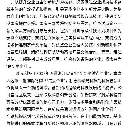
一，以提升企业自主创新能力为核心，探索促进企业成为技术创
新主体的有效模式和措施，引导更多企业走创新发展之路，为增
强自主创新能力、加快经济结构调整和增长方式转变、建设创新
型国家提供支撑。国家三部委将根据实际需要，给予试点企业一
系列政策方面的引导与支持，包括：对国家级科技计划项目优先
予以立项支持；支持建立国家重点实验室及工程中心；支持成为
技术标准制定牵头单位；对试点企业管理人员技术创新和知识产
权管理培训；组织与科研院所和高校开展交流合作，等等。经过
评估，三部委对试点成效显著、符合有关条件的企业，将命名为
“创新型企业”。
聚光科技于2007年入选浙江省首批“创新型试点企业”，本次
入选第三批“国家创新型试点企业”，标志着聚光科技的科技创新工
作将进入一个新的阶段。创新始终是聚光科技发展的主旋律，公
司自成立以来一直采取以科技创新战略，创新铸就了聚光科技在
高端分析仪器领域的核心竞争力，多项技术平台和系列化产品技
术水平达到国际优势，创新成果通过短短五年时间产业化推广，
产销规模达到全球首位或达到国内首位，在中国最为薄弱、基本
依赖进口的高端过程分析仪器领和环境监测仪器领域，迅速开辟