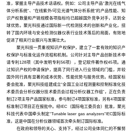
准，掌握主导产品技术话语权。例如：公司主导产品“激光在线气
体分析系统”、“在线紫外/可见光谱气体分析系统”的产品性能、知
识产权数量和产销规模各项指标均已超越国外竞争对手，达到全
球优势。聚光科技通过国际新一代检测技术的创新和产业化，扭
转了国内环境与安全检测仪器仪表行业技术落后的局面，有效地
促进了相关行业振兴与发展壮大。
聚光科技一贯重视知识产权保护，建立了一套有效的知识产
权保护与标准化运作流程和机制。公司针对主导产品创新技术申
请专利128项（其中发明专利56项），登记软件著作权45项。通
过知识产权的申请保护，提高了同行进入行业领域的门槛，并较
国外同行具有显著的成本优势、性能优势与服务优势。经国家标
委会批准，聚光科技组建成立“全国工业过程测量和控制标准化技
术委员会分析仪器分技术委员会过程分析仪器工作组”，正在负责
制订2项主导产品国家标准，参与制订4项国家标准，另有4项国家
标准制订项目正在报批中。经IEC（国际电工委员会）批准，聚光
科技代表中国牵头制定“Tunable laser gas analyzers”IEC国际标
准，这是中国在分析仪器领域首次牵头制订国际标准。
在政府和领导的关心、支持下，经过公司全体同仁的不懈努