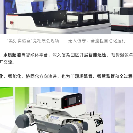
“黑灯实验室”亮相展会现场——无人值守，全流程自动化运行
、水质超脑
等智能体平台，深入复杂园区开展
智能巡检
、
预警溯源
开交流。
化
、
智能化
、
协同化
方向演进
，也为
非现场监管
、
智慧监管
和
全过程