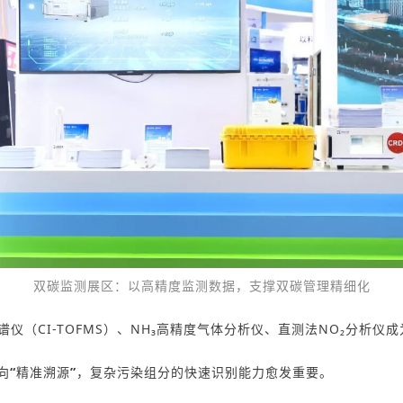
双碳监测展区：以高精度监测数据，支撑双碳管理精细化
谱仪
（CI-TOFMS）
、
NH₃高精度气体分析仪
、
直测法
NO₂分析仪
成
向
“
精准溯源
”
，复杂污染组分的快速识别能力愈发重要。