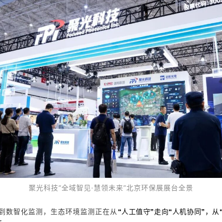
聚光科技
“
全域智见·慧领未来”北京环保展展台全景
到数智化监测，生态环境监测正在从
“
人工值守
”
走向
“
人机协同
”
，从