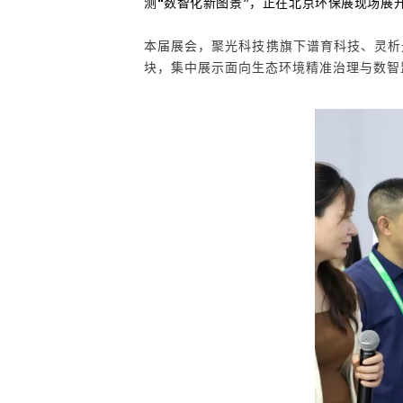
测
“
数智化新图景
”
，正在北京环保展现场展
本届展会，
聚光科技
携旗下
谱育科技
、灵析
块，集中展示面向
生态环境精准治理
与
数智