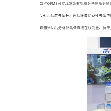
CI-TOFMS
可实现
复杂有机组分快速高分辨
NH₃高精度气体分析仪
精准捕捉碱性气体浓
直测法
NO₂分析仪
具备直接
在线测量、抗干