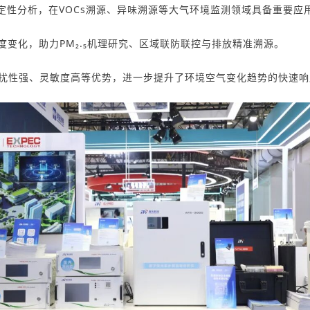
定性分析
，在
VOCs溯源
、
异味溯源
等
大气环境监测
领域具备重要应
度变化
，助力
PM₂.₅
机理研究
、
区域联防联控
与
排放精准溯源
。
扰性强、灵敏度高
等优势，进一步提升了环境空气变化趋势的快速响