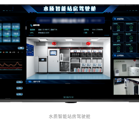
水质智能站房驾驶舱