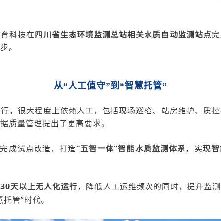
谱育科技
在
四川省生态环境监测总站相关水质自动监测站点
完
一步。
从“
人工值守”到“智慧托管”
运行，很大程度上依赖人工
，包括现场
巡检、
站房
维护、质控
数据质量管理提出了更高要求。
心完成试点改造，打造
“
五智一体
”智能水质监测体系
，实现
智
现
30
天以上无人化运行
，降低人工运维频次的同时，提升监测
慧托管”时代。