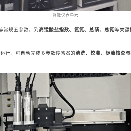
智能仪表单元
等常规五参数，
到
高锰酸盐指数
、
氨氮、总磷、总氮
等关键
同运行，
可自动完成
多参数传感器的
清洗、校准、标液核查与