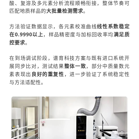
酸、复溶及多元素分析流程
顺畅衔接
，整体节奏
可
匹配地质样品的
大批量检测需求
。
方法验证数据显示，各元素校准曲线
线性系数稳定
在
0.9990以上
，样品精密度与加标回收率均
满足质
控要求
。
在到场调试阶段，谱育科技
方案
与既有进口
系统
开
展同步比对，测试结果
整体一致
，部分中质量数元
素表现出
良好的重复性
，进一步验证了
系统稳定性
与方法适配性。