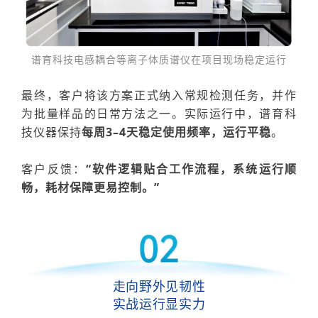
谱育科技电感耦合等离子体质谱仪在项目现场稳定运行
最终
，客户将该
方案
正式纳入常规检测任务，并作
为批量样品的日常方法之一
。
实际运行中，谱育科
技仪器保持
每周
3–4天稳定使用频率，运行平稳
。
客户反馈：
“
软件逻辑贴合工作流程，
系统运行
顺
畅，耗材保障更易控制。”
走向野外见韧性
实战运行显实力