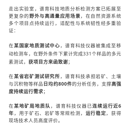
走出实验室，谱育科技地质分析检测方案已拓展至
更复杂的
野外与高通量应用场景
，在自然资源系统
多个项目点持续运行，
适配性与系统韧性
经多重验
证
：
在
某国家地质测试中心
，
谱育科技仪器
被集成至
移
动检测车，
在野外条件下累计完成331个样品的多元
素测试
，
获项目方来函致谢
；
在
某省岩矿测试研究所
，
谱育科技
承担岩矿、土壤
与沉积物等样品
日均
约
800件
的分析任务，支撑
高强
度持续运行需求
；
在
某地矿局地质队
，
谱育科技仪器
已
连续运行近
6
年
，用于矿石、岩矿等常规检测，
运行稳定
，获得
现场技术人员高度评价。