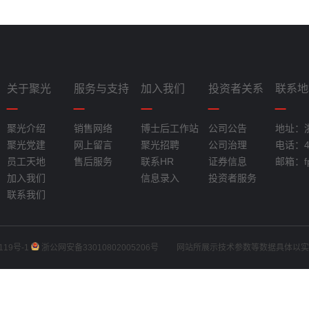
关于聚光
服务与支持
加入我们
投资者关系
联系地
聚光介绍
销售网络
博士后工作站
公司公告
地址：
聚光党建
网上留言
聚光招聘
公司治理
电话：40
员工天地
售后服务
联系HR
证券信息
邮箱：fpi
加入我们
信息录入
投资者服务
联系我们
119号-1
浙公网安备33010802005206号
网站所展示技术参数等数据具体以