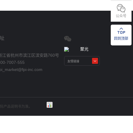
公众号
址
回到顶部
浙江省杭州市滨江区滨安路760号
0-7007-555
_market@fpi-inc.com
实际产品说明书为准。