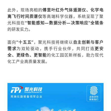
此外，
现场
亮相的
傅里叶红外气体遥测仪、化学电
离飞行时间质谱仪
等高端科学
仪器
，
系统呈现了聚
光科技在
“智能感知—数据分析—决策响应”全链条
的研发实力。
面向
“十五五”
，聚光科技将继续以
自主创新与客户
需求
为双轮驱动，携手行业伙伴，共同打造
更安
全、更绿色、更智能
的化工园区新样板，助力现代
化工产业高质量发展。