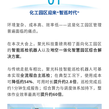
化工园区迎来“智巡时代”
环境复杂、成本高、效率低
——这是化工园区管理
普遍面临的痛点。
在本次大会上，聚光科技重磅亮相
了面向化工园区
的
智能巡检机器人
以及
地空一体化智慧园区综合解
决方案
。
与传统走航车相比，聚光
科技智能巡检机器人可基
本实现
全流程自主巡检
；在典型工况下，使用成本
可
降低约
54%
、可用时长
提升约2.8倍
，巡检完成后
约1分钟生成报告；综合算力与调度体系加持下，整
体作业效率最高可
提升约60倍
。