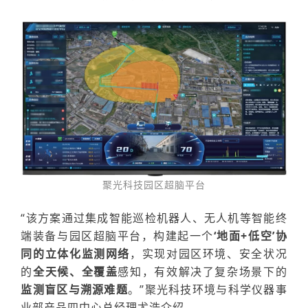
聚光科技园区超脑平台
“
该方案通过集成
智能巡检机器人
、无人机等
智能终
端
装备
与园区超脑平台
，构建起一个
‘
地面
+低空
’
协
同的立体化监测网络
，实现对园区环境、安全状况
的
全天候、全覆盖
感知，有效解决了复杂场景下的
监测盲区与溯
源难题
。
”
聚光科技
环境与科学仪器事
业部产品四中心总经理
尤浩
介绍。