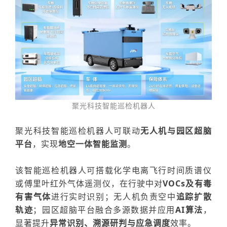
聚光科
技
智能巡检机器人
聚光科技
智能巡检机器人可联动
无人机与
园区超脑
平台
，
实现
地空一体智能监测
。
该智能巡检机器人可
搭载化学电离飞行时间质谱仪
或
傅里叶红外气体遥测仪，在行驶中对
VOCs及有毒
有害气体
进行实时识别；无人机负责空中
追踪扩散
轨迹
；园区超脑平台融合多源数据并应用
AI算法
，
显著提升
异常识别、溯源研判与应急调度
效率。