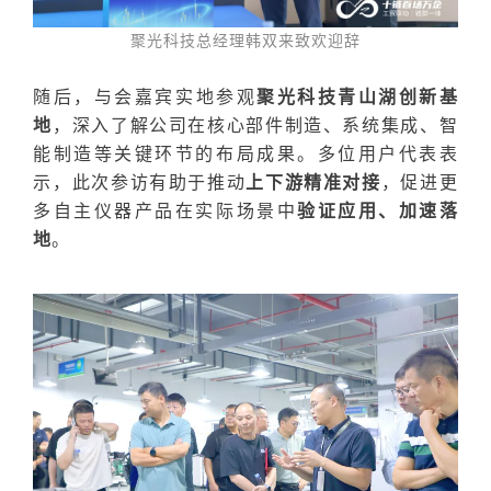
聚光科技总经理韩双来致欢迎辞
随后
，与会
嘉宾实地参观
聚光科技青山湖创新基
地
，深入了解公司在
核心部件制造、系统集成、智
能制造
等关键环节的布局成果。多位用户代表表
示，此次参访有助于推动
上下游精准对接
，促进更
多
自主仪器产品
在实际场景中
验证应用、加速落
地
。