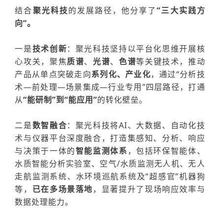
结合
聚光科技
的
发展
路径，
他
分享了
“三
大
实践方
向
”。
一是
技术创新
：聚光科技坚持以
平台化思维
开展核
心攻关，聚焦
质谱
、
光谱
、
色谱
等关键技术，推动
产品从单点突破走向
系列化、产业化
，通过
“分析技
术—前处理—场景集成—行业专用”
四层路径，打通
从
“能研制”到“能应用”
的转化壁垒。
二是
数智融合
：聚光科技将
AI、大数据、自动化技
术
与仪器平台深度融合，打造集感知、分析、响应
与决策于一体的
智能监测体系
，包括
环保智能体、
水质智能分析实验室、空气/水质监测无人机、无人
走航监测系统、水环境巡航系统及“超感官”机器狗
等
，
已在多场景落地
，
显著提升了
现场响应效率与
数据处理能力。