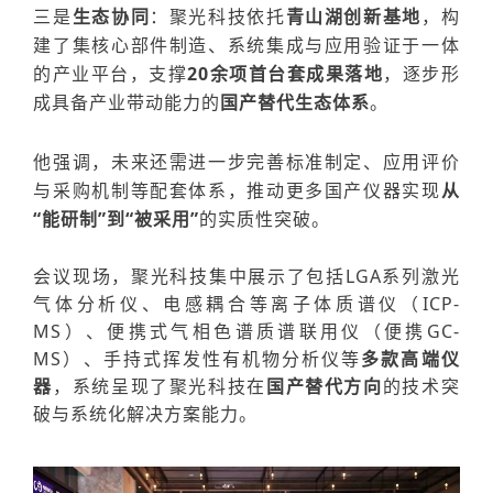
三是
生态协同
：聚光科技依托
青山湖创新基地
，构
建了集
核心部件制造、系统集成与应用验证
于一体
的产业平台，支撑
20余项首台套成果落地
，逐步形
成具备产业带动能力的
国产替代生态体系
。
他强调，未来
还需进一步完善
标准制定、应用评价
与采购机制
等配套体系
，推动更多国产仪器实现
从
“能研制”到“被采用”
的实质性突破。
会议现场，聚光科技集中展示了包括LGA系列激光
气体分析仪、电感耦合等离子体质谱仪（ICP-
MS）、便携式气相色谱质谱联用仪（便携GC-
MS）、手持式挥发性有机物分析仪等
多款高端仪
器
，系统呈现了聚光科技在
国产替代方向
的技术突
破与系统化解决方案能力。