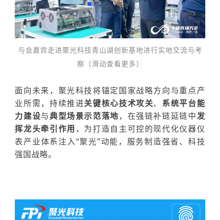
与会嘉宾走进聚光科技青山湖创新基地进行实地交流与考
察（滑动查看更多）
面向未来，
聚光科技
将锚定
国家战略方向与重点产
业所需
，持续推进
关键核心技术攻关
、
系统平台能
力建设
与
典型场景示范落地
，在强链补链延链中
发
挥龙头牵引作用
，为打造
自主可控的现代化仪器仪
表产业体系
注
入
“聚光”动能，服务制造
强省、科技
强国战略。