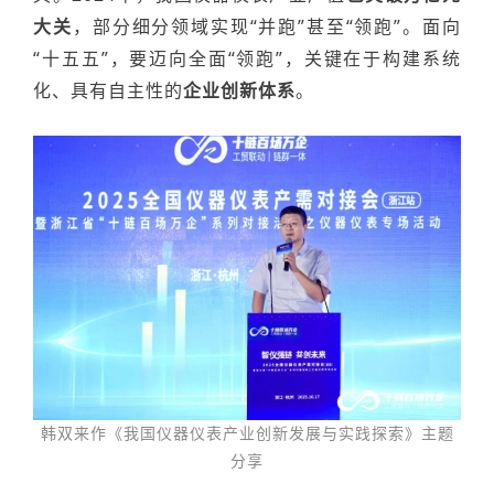
大关
，部分
细分
领域实现
“并跑”
甚至
“
领
跑
”
。
面向
“十五五”，要
迈向
全面
“领跑”，
关键在于构建
系统
化
、具有自主性的
企业创新体系
。
韩双来作《我国仪器仪表产业创新发展与实践探索》主题
分享