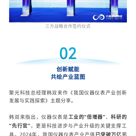
三方战略合作签约仪式
创新赋能
共绘产业蓝图
聚光科技
总经理
韩双来作《我国仪器仪表产业创新
发展与实践探索》主题分享。
韩双来指出，仪器仪表
是
工业
的
“倍增器”
、
科
研
的
“先行官”
，
更
是
科技进步与产业升级
的
关键
支撑
工
具。
20
24年
，
我国仪器仪表产业产值
已突破万亿元