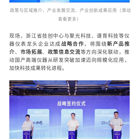
政策与
区域
推介
、
产业
发展
交流
、
产业
创新
成果
应用
（滑动
查看更多）
现场，
浙江省技创中心与聚光科技、谱育科技等仪
器仪表龙头企业达成
战略合作
，将围绕
新产品推
介
、
市场拓展
、
政策信息交流
等方向深化联动，
推
动国产高端仪器从研发突破加速迈向规模化应用，
加快科技成果转化进程。