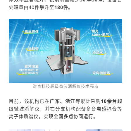
处理量由40件攀升至
180件
。
谱育科技超级微波消解仪技术亮点
目前
，该机构已在
广东、浙江
等累计采购
10余台
超
级微波消解仪，并在分支机构配备多台电感耦合等
离子体质谱仪，实现
全国多点
协同运行。