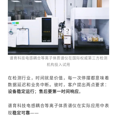
谱育科技
电感耦合等离子体质谱仪在
国际权威第三方检测
机构
投入试用
在检测行业，时间就是价值，每一次停摆都意味着
数据延迟和业务中断。彼时，
客户
提出
两点
要求：
设备稳定运行
；
售后要
第一时间
响应
。
谱育科技电感耦合等离子体质谱仪在实际应用中表
现
稳定可靠
——