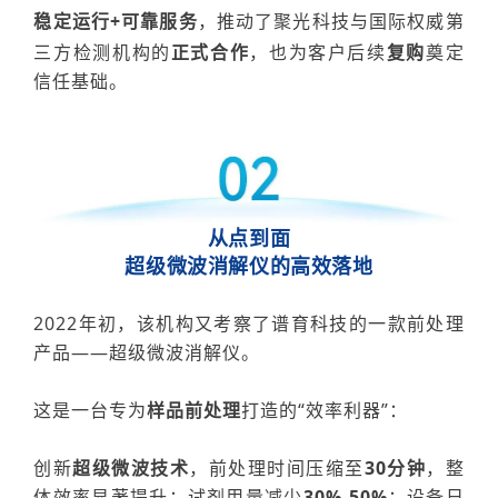
稳定运行
+可靠服务
，推动了聚光科技与
国际权威第
三方检测机构的
正式合作
，也
为客户后续
复购
奠定
信任基础。
从点到面
超级微波消解仪的高效落地
2022年初，该
机构又
考察了
谱育科技的一款前处理
产品——超级微波消解仪。
这是一台专为
样品前处理
打造的
“效率利器”：
创新
超级微波技术
，前处理时间压缩至
30分钟
，整
体效率显著提升；试剂用量
减少
30%-50%
；设备日