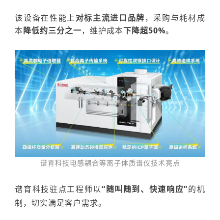
该设备在性能上
对标主流进口品牌
，采购与耗材成
本
降低约三分之一
，维护成本
下降超50%
。
谱育科技
电感耦合等离子体质谱仪技术亮点
谱育科技驻点工程师以
“随叫随到、快速响
应”
的机
制，
切实满足客户需求。