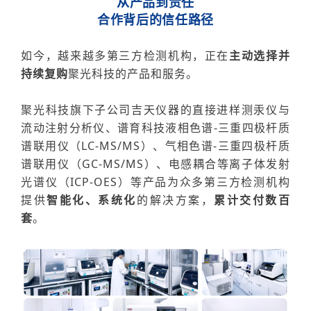
从产品到责任
合作背后的信任路径
如今，越来越多第三方检测机构，正在
主动选择并
持续复购
聚光科技的产品和服务。
聚光科技旗下子公司吉天仪器的直接进样测汞仪与
流动注射分析仪、谱育科技液相色谱
-三重四极杆质
谱联用仪（LC-MS/MS）、气相色谱-三重四极杆质
谱联用仪（GC-MS/MS）、电感耦合等离子体发射
光谱仪（ICP-OES）
等产品为众多第三方检测机构
提供
智能化、系统化
的解决方案，
累计交付数百
套
。