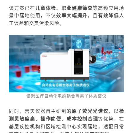
该方案已在
儿童体检
、
职业健康筛查等
高频应用场
景中落地使用，
不仅
效率大幅提升
，且
有效降低
人
工误差
和交叉污染风险。
谱聚医疗自动化
电感耦合等离子体质谱仪
同时，吉天仪器自主研制的
原子荧光光谱仪
，以
检
测灵敏度高
、
操作简便
、
成本控制合理
等优势，在
基层疾控机构和区域检测中心实现落地，适配日常