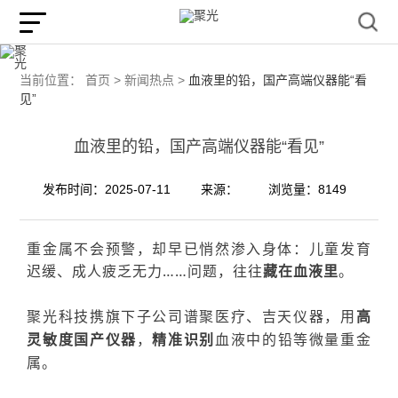
当前位置：
首页 >
新闻热点 >
血液里的铅，国产高端仪器能“看
见”
血液里的铅，国产高端仪器能“看见”
发布时间：2025-07-11
来源：
浏览量：8149
重金属不会预警，却早已悄然渗入身体：
儿童发育
迟缓、成人疲乏无力
……问题，往往
藏在血液里
。
聚光科技
携
旗下
子公司
谱聚医疗、吉天仪器，用
高
灵敏度国产仪器
，
精准识别
血液中的
铅等
微量重金
属。