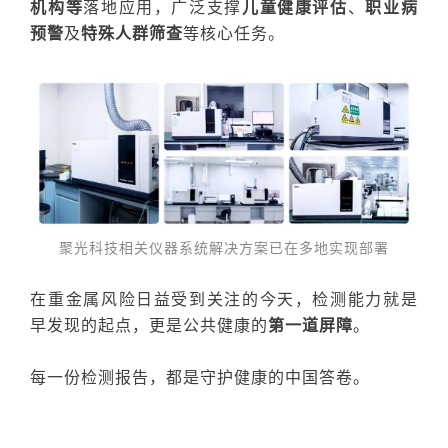
机构等
落地应用，广泛支撑
儿童健康评估
、
职业病
预警
及
特殊人群筛查
等核心任务。
聚光科技相关仪器系统
解决方案
已在
多地实现部署
在重金属风险日益受到关注的今天，检测能力就是
早发现的起点，更是公共健康的
第一道屏障
。
每一份检测报告，都是守护健康的中国答卷。