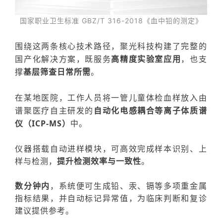
国家职业卫生标准
GBZ/T 316-2018
《血中铅的测定》
围绕这两条核心技术路径，聚光科技构建了完整的
国产化解决方案，
既服务
高精度实验室应用
，
也支
撑
基层筛查日常所需
。
在某地医院，工作人员将一管儿童体检血样放入由
谱聚医疗自主研发的
自动化电感耦合等离子体质谱
仪（ICP-MS）
中。
仪器搭载
自动进样模块
，可高效完成样本识别、上
样与检测，
提升检测效率与一致性
。
数分钟内
，系统便可生成铅、汞、镉等多项重金属
指标结果，并自动标记异常值，为临床判断和复诊
建议提供参考。