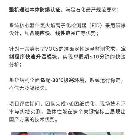
整机通过本体防爆认证
，满足石化最严规范要求；
系统核心器件氢火焰离子化检测器（FID）采用隔爆
设计，具备
响应快
、
线性范围广
等优势；
针对十余类典型VOCs的准确定性定量监测需求，
定
制程序快速升温模块
，实现
单周期≤10分钟
的快速
分析
；
系统
结构全面
适配
-
3
0℃极寒
环境
，系统运行稳定，
样气无冷凝损失。
项目评估期间，团队完成
7轮图纸优化、现场技术评
审与实地实测，整体性能在多个关键指标上展现出
国产方案的技术优势。