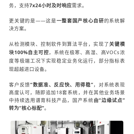
务，支持
7x24小时及时响应
需求。
更关键的是
——这是
一整套国产核心自研
的系统解
决方案。
从
检测模块、
控制软件到算法平台，实现了
关键模
块
100%自主可控
，系统
在极寒、高湿、高VOCs浓
度等极端工况下实现稳定业务化运行，部分指标表
现超越
进口设备。
客户反馈
“数据准、反应快、用得稳”
，
对系统表现
高度认可
，
随即追加
18
套
系统
，并在其他业务场景
中持续选用谱育科技产品，国产
系统
由
“边缘试点”
转为“核心标配”
。