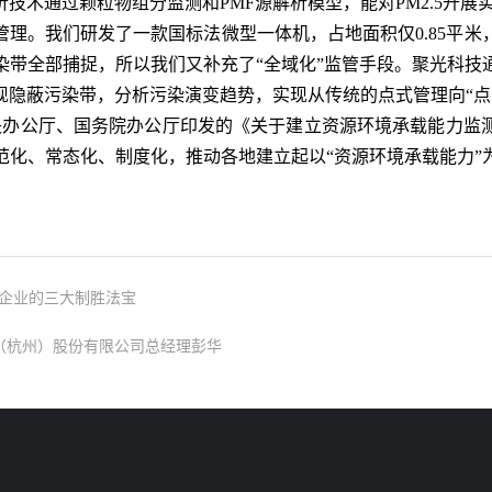
技术通过颗粒物组分监测和PMF源解析模型，能对PM2.5开
管理。我们研发了一款国标法微型一体机，占地面积仅0.85平
染带全部捕捉，所以我们又补充了“全域化”监管手段。聚光科技
现隐蔽污染带，分析污染演变趋势，实现从传统的点式管理向“点
办公厅、国务院办公厅印发的《关于建立资源环境承载能力监
范化、常态化、制度化，推动各地建立起以“资源环境承载能力”
企业的三大制胜法宝
技（杭州）股份有限公司总经理彭华