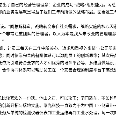
了自己的经营管理理念：企业的成功=战略×组织能力。闻总
部的业务发展就是得益于我们三年前所做的战略布局。回看这三
。”闻总解释道，战略转变来自社会需求，战略实施的核心因
一个非常注重团队的管理者，以人为本是我从未改变的管理理
”
，让员工每天在工作中所关心、追求和重视的事情与公司所需
感；同时依靠完善的薪酬体系可以激励员工的创新思维；其次是
要依托引进符合要求的人才和优秀的培训平台等，多维度做建设
、合作协同体系可以帮助员工在一个完善合理的制度平台下高效
比较喜欢的一句话。他山之石，可以攻玉；闭门造车，不如跨
的创新开拓与落地实施。聚光科技一直致力于为中国工业制造带
务从单纯的检测仪器仪表到工业运维再到工业水处理，每一次