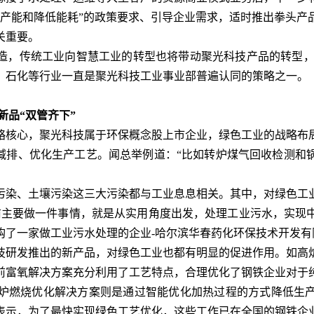
去产能和降低能耗”的政策要求、引导企业需求，适时推出拳头产
关重要。
造，传统工业向智慧工业的转型也将带动聚光科技产品的转型，这
、石化等行业一直是聚光科技工业事业部普遍认同的策略之一。
品“双管齐下”
核心，聚光科技属于环保概念股上市企业，绿色工业的战略布局
能减排、优化生产工艺。闻总举例道：“比如转炉煤气回收检测和
染、土壤污染这三大污染都与工业息息相关。其中，对绿色工业
前主要做一件事情，就是从实用角度出发，处理工业污水，实现
收购了一家做工业污水处理的企业-哈尔滨华春药化环保技术开发有
研发推出的新产品，对绿色工业也都有明显的促进作用。如高炉
前富氧解决方案充分利用了工艺特点，合理优化了钢铁企业对于
炉燃烧优化解决方案则是通过智能优化加热过程的方式降低生
表示，为了最快实现绿色工艺优化，这些工作已在全国的钢铁企