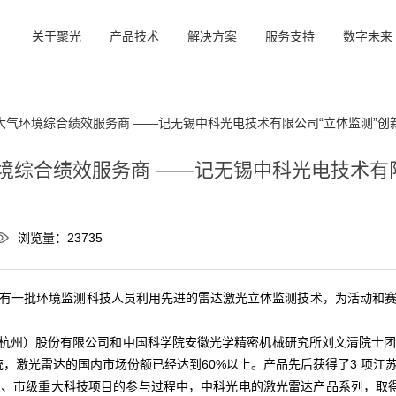
关于聚光
产品技术
解决方案
服务支持
数字未来
大气环境综合绩效服务商 ——记无锡中科光电技术有限公司“立体监测”创
境综合绩效服务商 ——记无锡中科光电技术有限
浏览量：23735
一批环境监测科技人员利用先进的雷达激光立体监测技术，为活动和赛
杭州）股份有限公司和中国科学院安徽光学精密机械研究所刘文清院士
统，激光雷达的国内市场份额已经达到60%以上。产品先后获得了3 项
、市级重大科技项目的参与过程中，中科光电的激光雷达产品系列，取得了