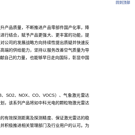
回到顶部
提升产品质量，不断推进产品零部件国产化率，降
求进行结合，赋予产品更强大、更丰富的功能，提
，对公司的发展战略方向持续性提出质疑并快速反
升高端的供给能力，坚持以服务改善空气质量为导
贡献自己的力量，也能够早日走向国际，彰显中国
O2、NOX、CO、VOCS）、气象激光雷达
计划，该系列产品将如中科光电的颗粒物激光雷达
的有效探测距离及探测精度、保证激光雷达的稳
，并积极推进相关管理部门及行业用户的认可。为