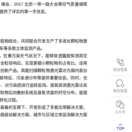
20 峰会、2017 北京一带一路大会等空气质量保障
提供了详实的第一手信息。
程相结合，共同联合开发生产了多波长颗粒物激
车等多款立体监测产品。
，在重污染天气状况下，能够穿透霾层探测高空
，全粒径响应，实现更细小颗粒物的占有比，适用
电话客服
的创新产品。高能扫描颗粒物激光雷达为国内首台
染排放特征、污染源分布等提供重要信息。同时，也
事件、对污染团进行追踪监测。臭氧探测激光雷达采
微信客服
颗粒物后向散射系统及臭氧浓度的时空分布，是国
转化过程。
装备的支撑下，开发形成了多套应用解决方案，
公众号
测超级站解决方案、城市与区域立体监测解决方案