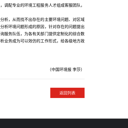
，调配专业的环境工程服务人才组成客服团队，
分析，从而找不出存在的主要环境问题、对区域
，分析环境问题形成的原因，针对存在的问题提出
咨询服务队伍，为各有关部门提供定制化的综合数
分析业务成为可以效仿的工作形式，给各级地方政
（中国环境报 李莎）
返回列表