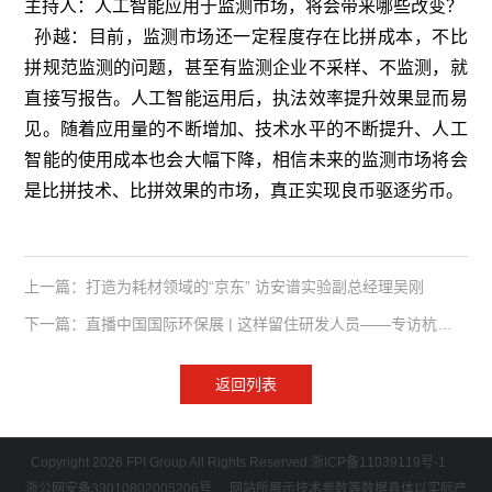
主持人：人工智能应用于监测市场，将会带来哪些改变？
孙越：目前，监测市场还一定程度存在比拼成本，不比
拼规范监测的问题，甚至有监测企业不采样、不监测，就
直接写报告。人工智能运用后，执法效率提升效果显而易
见。随着应用量的不断增加、技术水平的不断提升、人工
智能的使用成本也会大幅下降，相信未来的监测市场将会
是比拼技术、比拼效果的市场，真正实现良币驱逐劣币。
上一篇：打造为耗材领域的“京东” 访安谱实验副总经理吴刚
下一篇：直播中国国际环保展 | 这样留住研发人员——专访杭州谱育科技发展有限公司总经理韩双来
返回列表
Copyright 2026 FPI Group All Rights Reserved.
浙ICP备11039119号-1
浙公网安备33010802005206号
网站所展示技术参数等数据具体以实际产