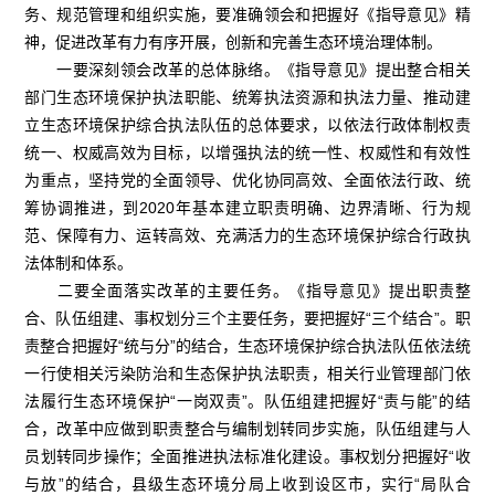
务、规范管理和组织实施，要准确领会和把握好《指导意见》精
神，促进改革有力有序开展，创新和完善生态环境治理体制。
一要深刻领会改革的总体脉络。《指导意见》提出整合相关
部门生态环境保护执法职能、统筹执法资源和执法力量、推动建
立生态环境保护综合执法队伍的总体要求，以依法行政体制权责
统一、权威高效为目标，以增强执法的统一性、权威性和有效性
为重点，坚持党的全面领导、优化协同高效、全面依法行政、统
筹协调推进，到2020年基本建立职责明确、边界清晰、行为规
范、保障有力、运转高效、充满活力的生态环境保护综合行政执
法体制和体系。
二要全面落实改革的主要任务。《指导意见》提出职责整
合、队伍组建、事权划分三个主要任务，要把握好“三个结合”。职
责整合把握好“统与分”的结合，生态环境保护综合执法队伍依法统
一行使相关污染防治和生态保护执法职责，相关行业管理部门依
法履行生态环境保护“一岗双责”。队伍组建把握好“责与能”的结
合，改革中应做到职责整合与编制划转同步实施，队伍组建与人
员划转同步操作；全面推进执法标准化建设。事权划分把握好“收
与放”的结合，县级生态环境分局上收到设区市，实行“局队合