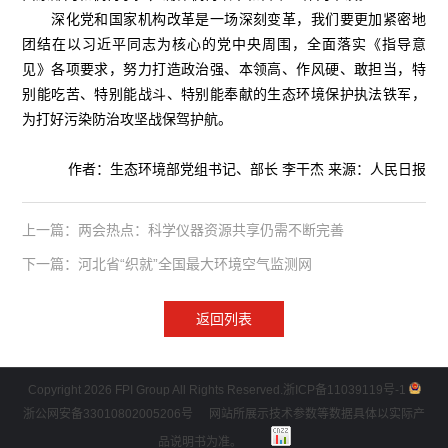
深化党和国家机构改革是一场深刻变革，我们要更加紧密地
团结在以习近平同志为核心的党中央周围，全面落实《指导意
见》各项要求，努力打造政治强、本领高、作风硬、敢担当，特
别能吃苦、特别能战斗、特别能奉献的生态环境保护执法铁军，
为打好污染防治攻坚战保驾护航。
作者：生态环境部党组书记、部长 李干杰 来源：人民日报
上一篇：两会热点：科学仪器资源共享仍需不断完善
下一篇：河北省“织就”全国最大环境空气监测网
返回列表
Copyright 2026 FPI Group All Rights Reserved.
浙ICP备11039119号-1
浙公网安备33010802005206号
网站所展示技术参数等数据具体以实际产
品说明书为准。