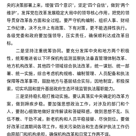
央的决策部署上来，增强“四个意识”，坚定“四个自信”，做到“两个
维护”，发挥党在改革发展稳定大局中的领导核心作用，把党的领
导贯穿改革各方面和全过程。要严守机构编制、组织人事、财经
工作纪律，决不允许上有政策、下有对策，更不能选择性执行。
各级党委和政府要加强领导，压实责任，确保顺利达成改革目
标。
二是坚持注重统筹协同。要充分发挥中央和地方两个积极
性，统筹推进省以下环保机构监测监察执法垂直管理体制改革、
地方机构改革、其他四个领域综合执法改革，统一谋划、统一部
署、统一实施，综合考虑机构规格、编制管理、人员配备和执法
保障等改革事项，鼓励地方与基层结合实际，因地制宜，积极探
索，切实巩固和提升基层政府生态环境监管执法履职能力。
三是坚持稳扎稳打推动实施。要认真落实中央确定的改革方
案，做到蹄疾步稳。要加强思想政治工作，对涉及的部门和个
人，要耐心细致地做好宣传解读和答疑释惑，做到思想不乱、队
伍不散、干劲不减，新老机构和人员平稳接替、尽快到位。要做
好改革过渡期间各项工作，相关污染防治和生态保护执法工作仍
由原部门和机构承担，确保机构改革和日常工作两不误。