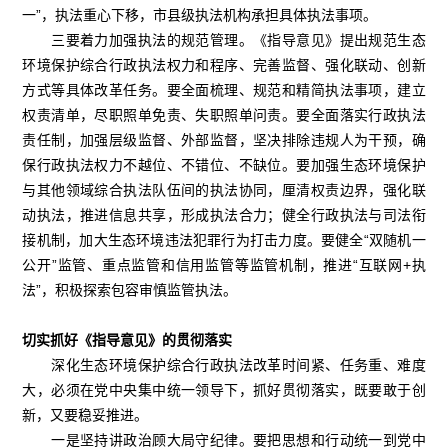
一”，执法重心下移，市县级执法机构承担具体执法事项。
三要着力加强执法的规范管理。《指导意见》提出规范生态
环境保护综合行政执法权力和程序、完善监督、强化联动、创新
方式等具体改革任务。要全面梳理、规范和精简执法事项，建立
权责清单，尽职照单免责、失职照单问责。要全面落实行政执法
责任制，加强层级监督、外部监督，坚决排除违规人为干预，确
保行政执法权力不越位、不错位、不缺位。要加强生态环境保护
与其他领域综合执法队伍间的执法协同，厘清权责边界，强化联
动执法，推进信息共享，形成执法合力；健全行政执法与司法衔
接机制，加大生态环境违法犯罪行为打击力度。要健全“双随机一
公开”监管、重点监管和信用监管等监管机制，推进“互联网+执
法”，积极探索包容审慎监管执法。
切实抓好《指导意见》的贯彻落实
深化生态环境保护综合行政执法改革时间紧、任务重、难度
大，必须在党中央集中统一领导下，抓好贯彻落实，既要敢于创
新，又要稳妥推进。
一是坚持讲政治顾大局守纪律。要把思想和行动统一到党中