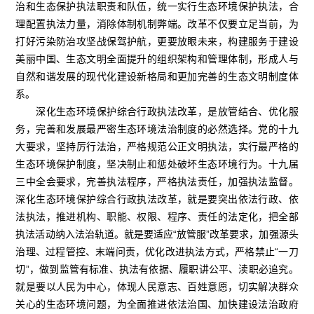
治和生态保护执法职责和队伍，统一实行生态环境保护执法，合
理配置执法力量，消除体制机制弊端。改革不仅要立足当前，为
打好污染防治攻坚战保驾护航，更要放眼未来，构建服务于建设
美丽中国、生态文明全面提升的组织架构和管理体制，形成人与
自然和谐发展的现代化建设新格局和更加完善的生态文明制度体
系。
深化生态环境保护综合行政执法改革，是放管结合、优化服
务，完善和发展最严密生态环境法治制度的必然选择。党的十九
大要求，坚持厉行法治，严格规范公正文明执法，实行最严格的
生态环境保护制度，坚决制止和惩处破坏生态环境行为。十九届
三中全会要求，完善执法程序，严格执法责任，加强执法监督。
深化生态环境保护综合行政执法改革，就是要突出依法行政、依
法执法，推进机构、职能、权限、程序、责任的法定化，把全部
执法活动纳入法治轨道。就是要适应“放管服”改革要求，加强源头
治理、过程管控、末端问责，优化改进执法方式，严格禁止“一刀
切”，做到监管有标准、执法有依据、履职讲公平、渎职必追究。
就是要以人民为中心，体现人民意志、百姓意愿，切实解决群众
关心的生态环境问题，为全面推进依法治国、加快建设法治政府