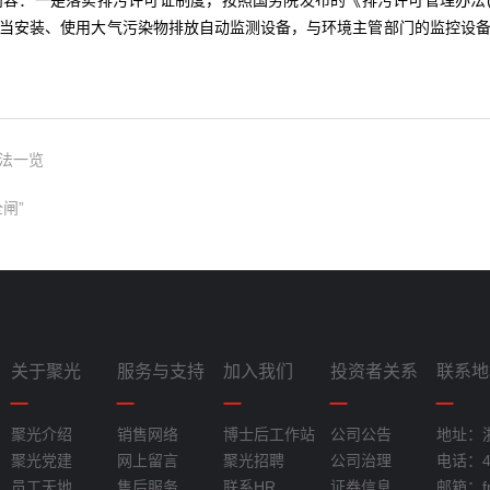
：一是落实排污许可证制度，按照国务院发布的《排污许可管理办法(试
当安装、使用大气污染物排放自动监测设备，与环境主管部门的监控设
法一览
闸”
关于聚光
服务与支持
加入我们
投资者关系
联系地
聚光介绍
销售网络
博士后工作站
公司公告
地址：
聚光党建
网上留言
聚光招聘
公司治理
电话：40
员工天地
售后服务
联系HR
证券信息
邮箱：fpi