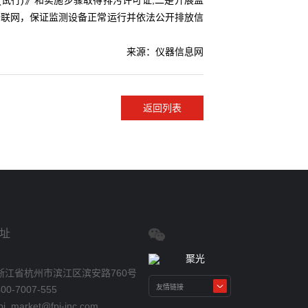
行)》和实施步骤取得排污许可证;二是开展监
备联网，保证监测设备正常运行并依法公开排放信
来源：仪器信息网
返回列表
址
浙江省杭州市滨江区滨安路760号
0-7007-555
_market@fpi-inc.com