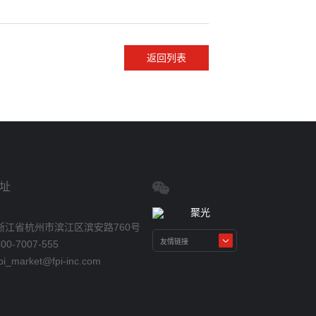
返回列表
址
浙江省杭州市滨江区滨安路760号
0-7007-555
_market@fpi-inc.com