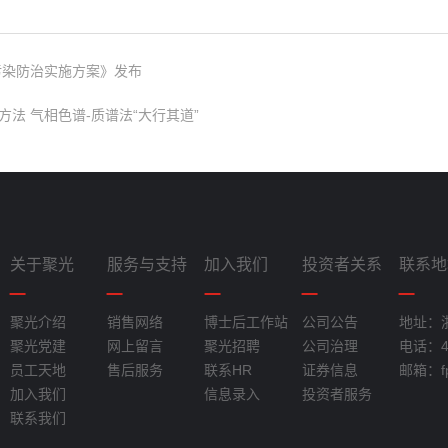
污染防治实施方案》发布
法 气相色谱-质谱法“大行其道”
关于聚光
服务与支持
加入我们
投资者关系
联系地
聚光介绍
销售网络
博士后工作站
公司公告
地址：
聚光党建
网上留言
聚光招聘
公司治理
电话：40
员工天地
售后服务
联系HR
证券信息
邮箱：fpi
加入我们
信息录入
投资者服务
联系我们