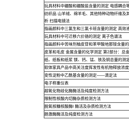
玩具材料中硼酸和硼酸盐含量的测定 电感耦合
纺织品 山羊绒、绵羊毛、其他特种动物纤维及
析 扫描电镜法
指画颜料中三氯生和三氯卡班含量的测定 高效
玩具材料中可迁移六价铬的测定 离子色谱法
指画颜料中苦味剂柚皮苷和苯甲酸地那铵含量的
皮革和毛皮 金属含量的化学测定 第2部分：总
纸、纸板和纸浆 镁、钙、锰、铁及铜总量的测
软体家具产品中高关注度挥发性有机物释放浓度
变性淀粉中乙酰基含量的测定——滴定法
电子称重仪表
超氧化物歧化酶酶活及纯度检测方法
限制性核酸内切酶杂质检测方法
脱氧核糖核酸酶I 酶活及杂质检测方法
肠激酶酶活及纯度检测方法