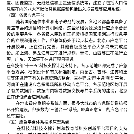
度、图像监控、无线通信和卫星通信系统等，建立了包括人口信
息库在内的八大基础信息数据库和包括出入境管理等应用系统。
（四）省级应急平台
随着国家通信事业和电子政务的发展，各地区都基本具备了
覆盖市县的通信和计算机网络，这些基础资源是进行应急平台建
设的重要条件。各省级人民政府正抓紧根据国家规划进行应急平
台的立项和建设工作，但总体仍处于起步状态。北京市应急平台
开展较早，正在进行完善，其他省级应急平台大多尚未完成建
设。如上海、黑龙江等正在进行规划，青海、山西等正在进行立
项，广东、天津等正在进行项目建设。
在科技部“十一五”科技支撑计划支持下，各示范地区都完成了应急
平台方案、框架设计和有关标准制定，内蒙古、吉林、江苏和重
庆等还进行了有关数据资源的整合，吉林建成“静中通”移动平台，
河南正在建设应急指挥场所和移动应急平台。各示范地区均开展
了有关数据库、数据库内容或数据交换与共享系统的建设，北京
正在建设综合应用系统。
在地市级应急相关系统方面，很多大城市的应急联动系统都
已开始建设，但多数为“三警合一”系统，距真正意义上的应急平台
还有差距。
（五）应急平台体系技术原型系统
在科技部科技支撑计划和教育部科技创新平台项目的支持