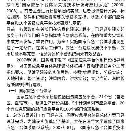
撑计划“国家应急平台体系关键技术研发与应用示范”（2006-
2008）。前者主要进行建设项目的实施；后者提供设计方案、标
准规范、软件系统和数据库等关键技术支撑，以及10个部门应急
平台和10个省级应急平台技术研发与示范。
目前，各级政府有关部门在信息化建设过程中，已经逐步建立起
服务于各自部门的应急指挥或应急信息系统，在防御重大灾害和
事故方面发挥了重要作用，为全面实施国家应急平台体系建设创
造了一定条件。在实际工作中，应急平台建设发展仍不平衡，应
用功能不够完善，信息资源和平台系统尚未有效整合。
2007年
6月，国务院下发了《国家应急平台体系建设指导意
见》，对国家应急平台体系建设总体框架内容和建设任务分工等
提出要求，明确了建设的实施思路，按照“统筹规划、分级实施；
因地制宜、整合资源；注重内容、讲求实效；立足当前、着眼长
远”的原则进行建设。
（一）国家应急平台体系
国家应急平台体系建设包括国务院应急平台，
31个省（自治
区、直辖市）、新疆生产建设兵团、5个计划单列市应急平台，20
个有应急职能的部门应急平台和100个部门值班系统。
1．总体方案设计工作已经完成。国家应急平台体系总体方案已经
设计完成，为建设实施奠定了基础，并在在清华大学建成了国家
应急平台体系原型系统。
2007年8月，《国家应急平台体系技术