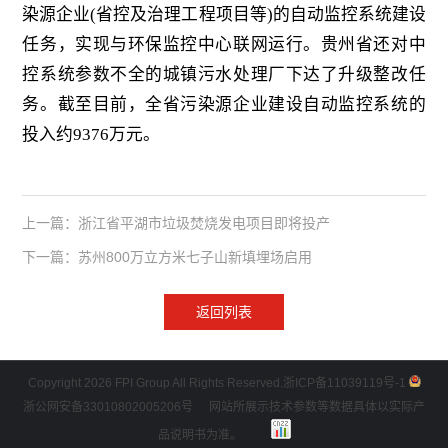
染源企业
(
省控及治理工程项目等
)
的自动监控系统建设
任务，实现与环保监控中心联网运行。贵州省还对中
控系统参数不全的城镇污水处理厂下达了升级整改任
务。截至目前，全省污染源企业建设自动监控系统的
投入约
9376
万元。
上一篇：浙江省平湖市垃圾焚烧发电项目即将投产
下一篇：苏州800万立方米七子山新填埋场启用
返回列表
Copyright 2026 FPI Group All Rights Reserved.
浙ICP备11039119号-1
浙公网安备33010802005206号
网站所展示技术参数等数据具体以实际产
品说明书为准。