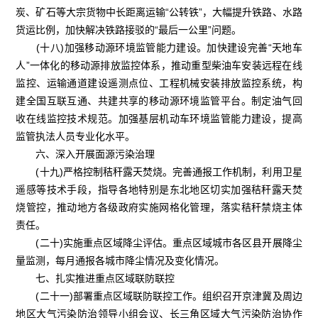
炭、矿石等大宗货物中长距离运输“公转铁”，大幅提升铁路、水路
货运比例，加快解决铁路接驳的“最后一公里”问题。
(十八)加强移动源环境监管能力建设。加快建设完善“天地车
人”一体化的移动源排放监控体系，推动重型柴油车安装远程在线
监控、运输通道建设遥测点位、工程机械安装排放监控系统，构
建全国互联互通、共建共享的移动源环境监管平台。制定油气回
收在线监控技术规范。加强基层机动车环境监管能力建设，提高
监管执法人员专业化水平。
六、深入开展面源污染治理
(十九)严格控制秸秆露天焚烧。完善通报工作机制，利用卫星
遥感等技术手段，指导各地特别是东北地区切实加强秸秆露天焚
烧管控，推动地方各级政府实施网格化管理，落实秸秆禁烧主体
责任。
(二十)实施重点区域降尘评估。重点区域城市各区县开展降尘
量监测，每月通报各城市降尘情况及变化情况。
七、扎实推进重点区域联防联控
(二十一)部署重点区域联防联控工作。组织召开京津冀及周边
地区大气污染防治领导小组会议、长三角区域大气污染防治协作