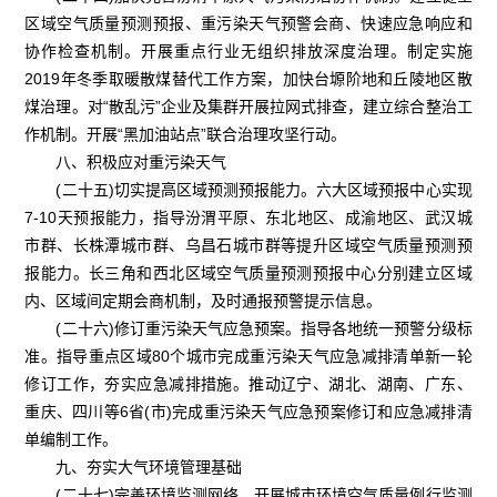
区域空气质量预测预报、重污染天气预警会商、快速应急响应和
协作检查机制。开展重点行业无组织排放深度治理。制定实施
2019年冬季取暖散煤替代工作方案，加快台塬阶地和丘陵地区散
煤治理。对“散乱污”企业及集群开展拉网式排查，建立综合整治工
作机制。开展“黑加油站点”联合治理攻坚行动。
八、积极应对重污染天气
(二十五)切实提高区域预测预报能力。六大区域预报中心实现
7-10天预报能力，指导汾渭平原、东北地区、成渝地区、武汉城
市群、长株潭城市群、乌昌石城市群等提升区域空气质量预测预
报能力。长三角和西北区域空气质量预测预报中心分别建立区域
内、区域间定期会商机制，及时通报预警提示信息。
(二十六)修订重污染天气应急预案。指导各地统一预警分级标
准。指导重点区域80个城市完成重污染天气应急减排清单新一轮
修订工作，夯实应急减排措施。推动辽宁、湖北、湖南、广东、
重庆、四川等6省(市)完成重污染天气应急预案修订和应急减排清
单编制工作。
九、夯实大气环境管理基础
(二十七)完善环境监测网络。开展城市环境空气质量例行监测