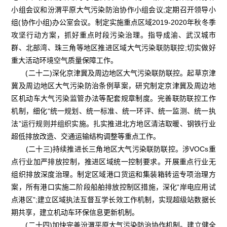
小组会议和汾渭平原大气污染防治协作小组会议;定期召开领导小
组(协作小组)办公室会议。制定实施重点区域2019-2020年秋冬季
攻坚行动方案，抓好重点时段污染治理。指导成渝、武汉城市
群、北部湾、珠三角等地区推进区域大气污染联防联控;切实做好
重大活动环境空气质量保障工作。
(二十二)深化京津冀及周边地区大气污染联防联控。起草京津
冀及周边地区大气污染防治条例草案，研究制定京津冀及周边地
区机动车大气污染监管办法等配套规章制度。完善联防联控工作
机制，细化“统一规划、统一标准、统一环评、统一监测、统一执
法”运行规则并组织实施。扎实推进北方地区清洁取暖、钢铁行业
超低排放改造、交通运输结构调整等重点工作。
(二十三)持续推进长三角地区大气污染联防联控。涉VOCs重
点行业加严排放控制，推进区域统一控制要求。开展重点行业无
组织排放深度治理。制定区域港口货运和集装箱转运专项治理方
案，所有港口实施二阶段船舶排放控制区措施，深化“岸电应用试
点港区”;建立区域执法互督互学长效工作机制，实现超级站数据长
期共享，建立机动车环保信息更新机制。
(二十四)加快完善汾渭平原大气污染防治协作机制。建立健全