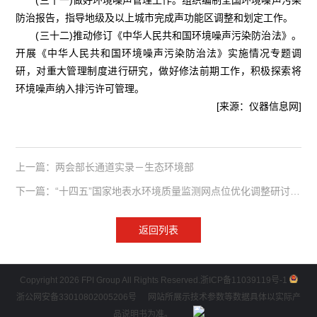
(三十一)做好环境噪声管理工作。组织编制全国环境噪声污染
防治报告，指导地级及以上城市完成声功能区调整和划定工作。
(三十二)推动修订《中华人民共和国环境噪声污染防治法》。
开展《中华人民共和国环境噪声污染防治法》实施情况专题调
研，对重大管理制度进行研究，做好修法前期工作，积极探索将
环境噪声纳入排污许可管理。
[来源：仪器信息网]
上一篇：两会部长通道实录－生态环境部
下一篇：“十四五”国家地表水环境质量监测网点位优化调整研讨会在京召开
返回列表
Copyright 2026 FPI Group All Rights Reserved.
浙ICP备11039119号-1
浙公网安备33010802005206号
网站所展示技术参数等数据具体以实际产
品说明书为准。