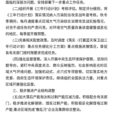
面临的深层次问题，安排部署下一步重点工作任务。
(二)组织开展《三年行动计划》考核评估。制定评分细则，将
《三年行动计划》落实情况纳入污染防治攻坚战年度考核。秋冬
季期间，每月通报重点区域大气污染综合治理攻坚战实施情况，
对完不成任务的严肃问责。对环境空气质量改善进度缓慢或恶化
的地区，每季度开展预警。
(三)完善相关配套政策。及时调度《落实〈打赢蓝天保卫战三
年行动计划〉重点任务细化分工方案》重点措施进展情况，督促
各有关部门按时限要求完成任务。
(四)强化监督督察。深入开展中央生态环境保护督察，坚持问
题导向，紧盯中央高度关注、群众反映强烈、社会影响恶劣的区
域大气环境问题，加强机动式、点穴式专项督察，切实落实地方
党委、政府生态环境保护责任。继续组织全国执法力量，对重点
区域开展强化监督。
三、稳步推进产业结构调整
(五)加大落后产能淘汰和过剩产能压减力度。积极配合有关部
门，稳步推进化解钢铁、煤炭过剩产能，积极稳妥化解煤电过剩
产能;重点区域完成“散乱污”企业及集群综合整治。