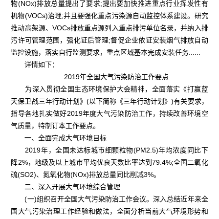
物(NOx)排放总量提出了要求;提出要加快推进重点行业挥发性有
机物(VOCs)治理;并且要强化重点污染源自动监控体系建设。研究
推动高架源、VOCs排放重点源列入重点排污单位名录，并纳入排
污许可管理范围，强化证后管理;督促企业依证安装烟气排放自动
监控设施，落实自行监测要求，重点区域基本完成安装任务......
详情如下：
2019年全国大气污染防治工作要点
为深入贯彻全国生态环境保护大会精神，全面落实《打赢蓝
天保卫战三年行动计划》(以下简称《三年行动计划》)有关要求，
指导各地扎实做好2019年度大气污染防治工作，持续改善环境空
气质量，特制订本工作要点。
一、全面完成大气环境目标
2019年，全国未达标城市细颗粒物(PM2.5)年均浓度同比下
降2%，地级及以上城市平均优良天数比率达到79.4%;全国二氧化
硫(SO2)、氮氧化物(NOx)排放总量同比削减3%。
二、深入开展大气环境综合管理
(一)组织召开全国大气污染防治工作会议。深入总结近年来全
国大气污染治理工作经验和做法，全面分析当前大气环境形势和