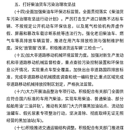
五、打好柴油货车污染治理攻坚战
(十四)全面加强柴油车环保达标监管。全面贯彻落实《柴油货
车污染治理攻坚战行动计划》。严厉打击生产进口销售不达标车
辆、不按规定公开机动车环保信息，以及尾气检验机构弄虚作
假、屏蔽和篡改车载诊断系统等违法行为。强化老旧柴油车、燃
气车等高排放车辆监管，推进在用汽车排放检测与强制维护制
度。深化“放管服”改革，积极推进货运车辆“三检合一”。
(十五)加大非道路移动机械环境监管力度。加强对新生产发动
机和非道路移动机械监督检查，重点查验污染控制装置和环保信
息公开情况，实现重点车型全覆盖。加快出台非道路国四排放标
准，完成非道路移动机械摸底调查和统一编码登记;重点区域完成
非道路移动机械排放控制区划定，严格执法监管。
(十六)大力开展油品整治专项行动。积极配合有关部门全面供
应符合国六标准的车用汽柴油，实现车用柴油、普通柴油、部分
船舶用油“三油并轨”。推动有关部门大力开展黑加油站点、流动加
油罐车、假劣尿素专项整治行动，坚决清除、彻底取缔无证无照
经营的黑加油站(车)。
(十七)积极推进交通运输结构调整。积极配合有关部门推进煤