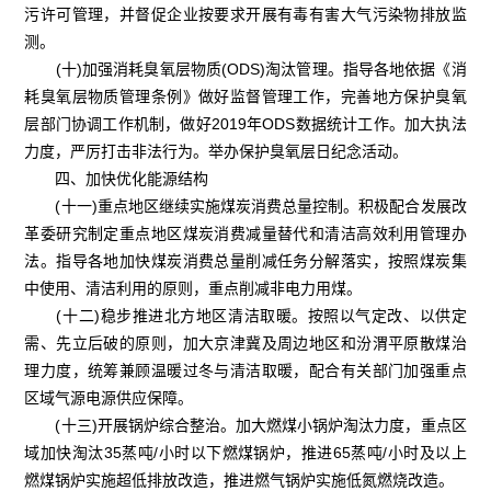
污许可管理，并督促企业按要求开展有毒有害大气污染物排放监
测。
(十)加强消耗臭氧层物质(ODS)淘汰管理。指导各地依据《消
耗臭氧层物质管理条例》做好监督管理工作，完善地方保护臭氧
层部门协调工作机制，做好2019年ODS数据统计工作。加大执法
力度，严厉打击非法行为。举办保护臭氧层日纪念活动。
四、加快优化能源结构
(十一)重点地区继续实施煤炭消费总量控制。积极配合发展改
革委研究制定重点地区煤炭消费减量替代和清洁高效利用管理办
法。指导各地加快煤炭消费总量削减任务分解落实，按照煤炭集
中使用、清洁利用的原则，重点削减非电力用煤。
(十二)稳步推进北方地区清洁取暖。按照以气定改、以供定
需、先立后破的原则，加大京津冀及周边地区和汾渭平原散煤治
理力度，统筹兼顾温暖过冬与清洁取暖，配合有关部门加强重点
区域气源电源供应保障。
(十三)开展锅炉综合整治。加大燃煤小锅炉淘汰力度，重点区
域加快淘汰35蒸吨/小时以下燃煤锅炉，推进65蒸吨/小时及以上
燃煤锅炉实施超低排放改造，推进燃气锅炉实施低氮燃烧改造。