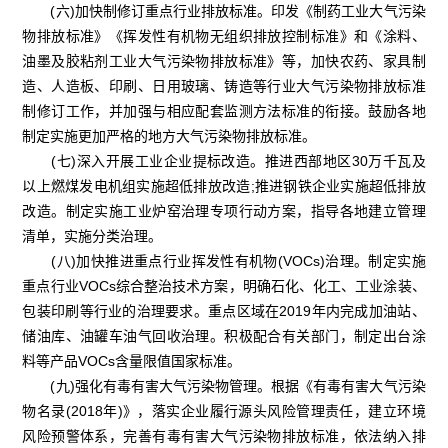
(六)加快制修订重点行业排放标准。印发《制药工业大气污染
物排放标准》《挥发性有机物无组织排放控制标准》和《涂料、
油墨及胶粘剂工业大气污染物排放标准》等，加快农药、家具制
造、人造板、印刷、日用玻璃、铸造等行业大气污染物排放标准
制修订工作，并加强与相应配套监测方法标准的衔接。鼓励各地
制定实施更加严格的地方大气污染物排放标准。
(七)深入开展工业企业提标改造。推进西部地区30万千瓦及
以上燃煤发电机组实施超低排放改造;推进钢铁企业实施超低排放
改造。制定实施工业炉窑治理专项行动方案，指导各地建立管理
清单，实施分类治理。
(八)加快推进重点行业挥发性有机物(VOCs)治理。制定实施
重点行业VOCs综合整治技术方案，明确石化、化工、工业涂装、
包装印刷等行业的治理要求。重点区域在2019年内完成加油站、
储油库、油罐车油气回收治理。积极配合有关部门，制定出台涂
料等产品VOCs含量限值国家标准。
(九)强化有毒有害大气污染物管理。根据《有毒有害大气污染
物名录(2018年)》，落实企业履行源头风险管理责任，建立环境
风险预警体系，完善有毒有害大气污染物排放标准，依法纳入排