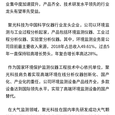
业集中度加速提升，产品齐全、技术研发水平领先的行业
龙头有望率先受益。
聚光科技为中国科学仪器行业龙头企业，公司以环境监
测与工业过程分析起家，产品包括环境监测仪器、工业过
程分析仪器、实验室分析仪器。其中，环境监测业务是公
司目前最主要收入来源，2018年占总收入49.61%，过去5
年一直保持较高增长势头，年复合增长率高达28%。
作为国家环境保护监测仪器工程技术中心依托单位，聚
光科技肩负着实现高端环境在线分析仪器创新化、国产
化、产业化的重任，公司环境监测设备产品线齐全，多款
设备达到国际领先水平，实现了高端环境监测设备的国产
替代。
在大气监测领域，聚光科技在国内率先研发成功大气颗