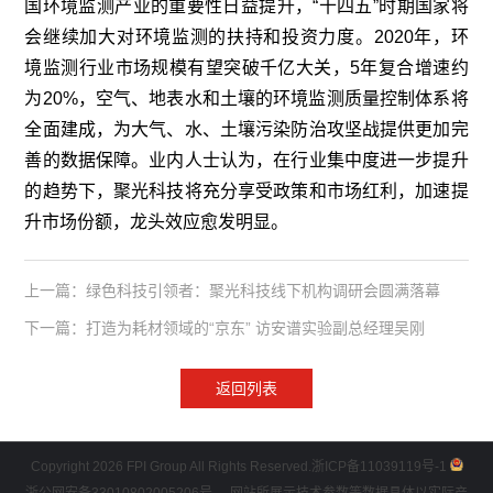
国环境监测产业的重要性日益提升，“十四五”时期国家将
会继续加大对环境监测的扶持和投资力度。2020年，环
境监测行业市场规模有望突破千亿大关，5年复合增速约
为20%，空气、地表水和土壤的环境监测质量控制体系将
全面建成，为大气、水、土壤污染防治攻坚战提供更加完
善的数据保障。业内人士认为，在行业集中度进一步提升
的趋势下，聚光科技将充分享受政策和市场红利，加速提
升市场份额，龙头效应愈发明显。
上一篇：绿色科技引领者：聚光科技线下机构调研会圆满落幕
下一篇：打造为耗材领域的“京东” 访安谱实验副总经理吴刚
返回列表
Copyright 2026 FPI Group All Rights Reserved.
浙ICP备11039119号-1