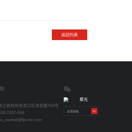
返回列表
址
浙江省杭州市滨江区滨安路760号
0-7007-555
_market@fpi-inc.com