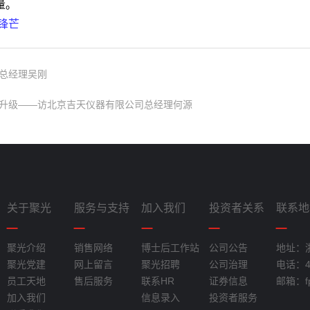
量。
锋芒
副总经理吴刚
升级——访北京吉天仪器有限公司总经理何源
关于聚光
服务与支持
加入我们
投资者关系
联系地
聚光介绍
销售网络
博士后工作站
公司公告
地址：
聚光党建
网上留言
聚光招聘
公司治理
电话：40
员工天地
售后服务
联系HR
证券信息
邮箱：fpi
加入我们
信息录入
投资者服务