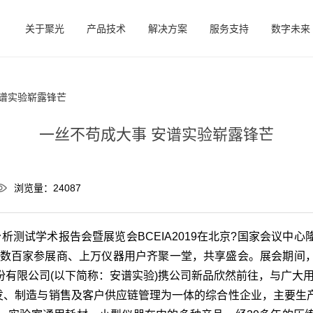
关于聚光
产品技术
解决方案
服务支持
数字未来
安谱实验崭露锋芒
一丝不苟成大事 安谱实验崭露锋芒
浏览量：24087
京分析测试学术报告会暨展览会BCEIA2019在北京?国家会议
吸引了数百家参展商、上万仪器用户齐聚一堂，共享盛会。展会期
份有限公司(以下简称：安谱实验)携公司新品欣然前往，与广大
发、制造与销售及客户供应链管理为一体的综合性企业，主要生