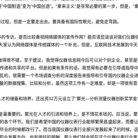
制造”变为“中国创造”。“拿来主义”是非常必要的第一步，但是，“拿来
程，但是一定要走出去。要具备有国际性眼光，避免走弯路。
媒体的专访，是否比较重视网络媒体的宣传作用？能否请您谈谈对我们仪器
认为网络媒体是传统媒体的一个补充，但是，互联网技术发展到今天
很不错。至于建议，我觉得仪器信息网今后可以对个别企业，甚至是
传递和共享的平台。但是如果有条件的话，我觉得有必要在引导或指导
乱的，很需要一个市场调查分析的深度报告来指导和引导国内仪器企业
量的数据搜集、比较和分析，虽然这项工作有一定难度，却是一项很有意
视人才的储备和培养，还出资32万元设立了“聚光—分析测量仪器创新奖学
重要的。聚光在人才的引进和培养上，是不惜花本钱的。应当说，聚
的各个环节。我们是希望中国的仪器仪表行业能够繁荣昌盛起来，而要
毕业的时候都改行了。而当我国仪器仪表行业振兴发展起来了的时候，
职业发展方向，也有很好的报酬，那么他们就会留在这个仪器仪表行业里