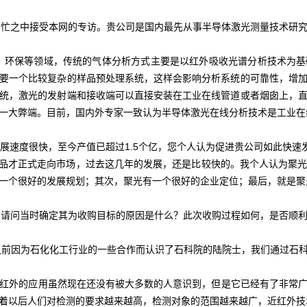
谢您百忙之中接受本网的专访。贵公司是国内最先从事半导体激光测量技术研
保等领域，传统的气体分析方式主要是以红外吸收光谱分析技术为基
要一个比较复杂的样品预处理系统，这样会影响分析系统的可靠性，增
统，激光的发射端和接收端可以直接安装在工业在线管道或者烟囱上，
一大弊端。目前，国内外专家一致认为半导体激光在线分析技术是工业在
是发展速度很快，至今产值已超过1.5个亿，您个人认为促进贵公司如此快
产品才正式走向市场，过去这几年的发展，还是比较快的。我个人认为聚
一个很好的发展规划；其次，聚光有一个很好的企业定位；最后，就是聚
英贤，请问当时确定其为收购目标的原因是什么？此次收购过程如何，是否顺
因为石化化工行业的一些合作而认识了石科院的陆院士，我们通过石科
外的应用虽然现在还没有被大多数的人意识到，但是它已经有了非常广
着以后人们对检测的要求越来越高，检测对象的范围越来越广，近红外技