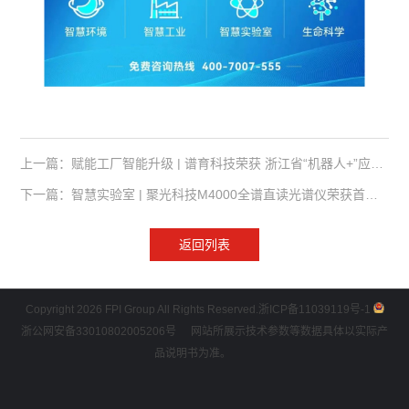
上一篇：赋能工厂智能升级 | 谱育科技荣获 浙江省“机器人+”应用标杆企业称号
下一篇：智慧实验室 | 聚光科技M4000全谱直读光谱仪荣获首届“金燧奖”中国光电仪器品牌榜金奖！EXPEC 6500荣获铜奖！
返回列表
Copyright 2026 FPI Group All Rights Reserved.
浙ICP备11039119号-1
浙公网安备33010802005206号
网站所展示技术参数等数据具体以实际产
品说明书为准。