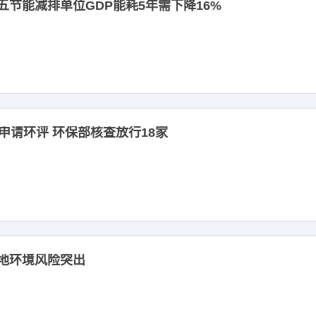
五节能减排单位GDP能耗5年需下降16%
申请环评 环保部核查放行18家
地环境风险突出