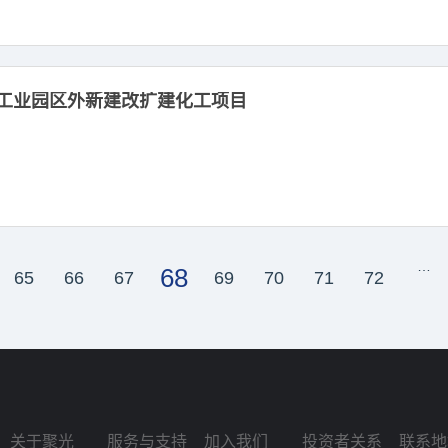
工业园区外新建改扩建化工项目
…
68
65
66
67
69
70
71
72
关于聚光
服务与支持
加入我们
投资者关系
联系地