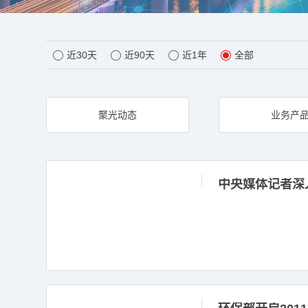
近30天
近90天
近1年
全部
聚光动态
业务产
中央媒体记者深