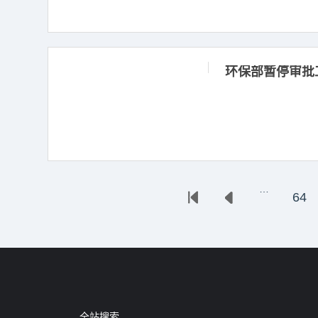
环保部暂停审批
…
64
全站搜索