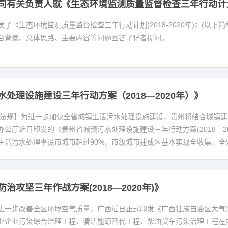
司有关负责人就《生态环境监测质量监督检查三年行动计划（2
了《生态环境监测质量监督检查三年行动计划(2018-2020年)》(以
台背景、总体思路、主要内容等问题回答了记者提问。
处理设施建设三年行动方案（2018—2020年）》
策法规】为进一步加快全省城镇生活污水处理设施建设，贵州将结合城镇
公厅近日印发的《贵州省城镇污水处理设施建设三年行动方案(2018—2
生活污水处理率设市城市超过90%，市级城市建成区基本实现全收集、全
治攻坚三年作战方案(2018—2020年)》
一步改善全区环境空气质量，广西近日正式印发《广西壮族自治区大气污染防
业企业污染综合治理工程、清洁能源替代工程、柴油货车污染治理工程在