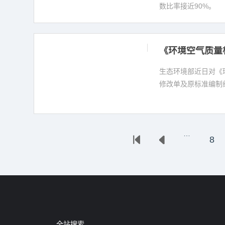
数比率接近90%。
《环境空气质量
生态环境部近日对《环
修改单及原标准编制
…
8
全站搜索