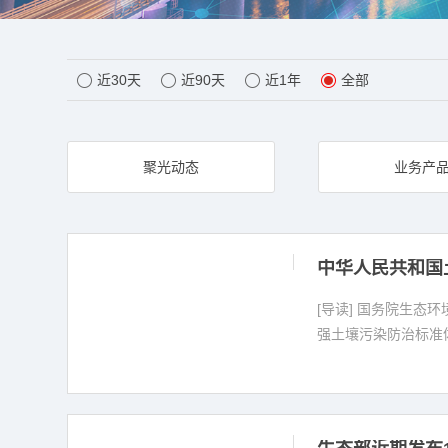
近30天
近90天
近1年
全部
聚光动态
业务产
中华人民共和国
[导读] 国务院生
强土壤污染防治标准