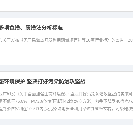
多项色谱、质谱法分析标准
关于发布《无居民海岛开发利用测量规范》等16项行业标准的公告，201
态环境保护 坚决打好污染防治攻坚战
政府印发《关于全面加强生态环境保护 坚决打好污染防治攻坚战的实施意见
不低于76.5%，PM2.5浓度下降到42微克/立方米，力争下降到40微
区黑臭水体控制在10%以内;受污染耕地安全利用率达到90%左右，污染地块