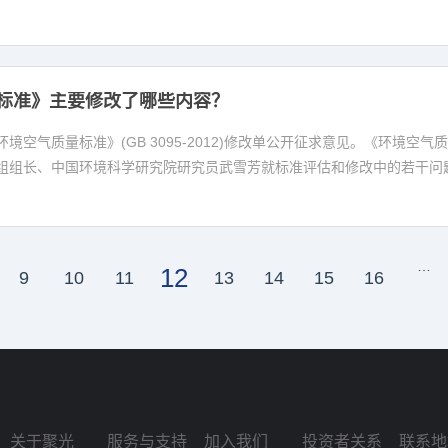
标准》主要修改了哪些内容？
境空气质量标准》(GB 3095-2012)修改单公开征求意见。《环境
组组长、中国环境科学研究院研究员武雪芳就标准评估和修改中的若干问
…
12
9
10
11
13
14
15
16
关于聚光
服务与支持
加入我们
投资者关系
联系地