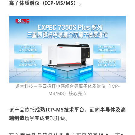
离子体质谱仪（
ICP-MS/MS
）
。
谱育科技三重四极杆电感耦合等离子体质谱仪（
ICP-
MS/MS
）核心亮点
该产品依托
成熟
ICP-MS
技术平台
，面向
半导体及高
端制造
场景完成专项升级。