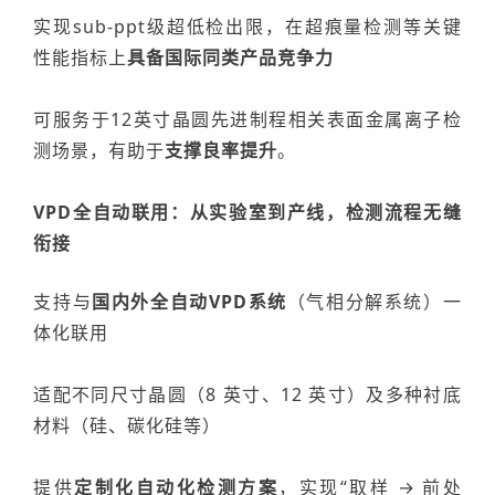
实现sub-ppt级超低检出限
，在超痕量检测等关键
性能指标上
具备国际同类产品竞争力
可服务于
12
英寸晶圆先进制程相关表面金属离子检
测场景，有助于
支撑良率提升
。
VPD
全自动联用：从实验室到产线，检测流程无缝
衔接
支持与
国内外全自动
VPD
系统
（气相分解系统）一
体化联用
适配不同尺寸晶圆（
8
英寸、
12
英寸）及多种衬底
材料（硅、碳化硅等）
提供
定制化自动化检测方案
，实现
“
取样
→
前处