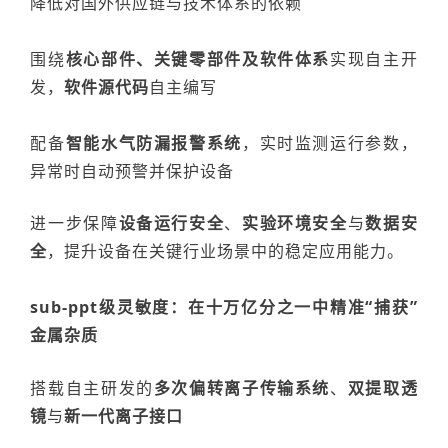
降低
对国外
供应链与技术体系的依赖
围绕
核心部件、关键零部件及软件体系
实现自主开
发，
软件源代码
自主编写
配备
智能水气防漏报警系统
，实时监测运行参数，
异常时自动预警并保护设备
进一步保障
设备运行安全
、
实验环境安全
与
数据安
全
，
提升设备在关键行业
场景中的稳定应用能力。
sub-ppt级灵敏度：在十万亿分之一中精准“捕获”
金属杂质
搭载自主研发的
多次偏转离子传输系统
、
双提取透
镜
与
新一代离子接口