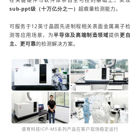
在关键硬件与软件体系自主可控的基础上，实现
sub-ppt级（十万亿分之一）
超
痕量检测能力。
可服务于
12
英寸晶圆先进制程相关表面金属离子检
测等应用场景，为
半导体及高端制造领域
提供
更自
主、更可靠
的检测解决方案。
谱育科技
ICP-MS
系列产品在客户现场稳定运行