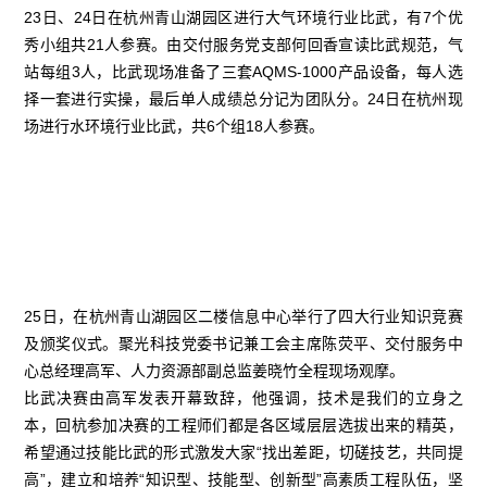
23日、24日在杭州青山湖园区进行大气环境行业比武，有7个优
秀小组共21人参赛。由交付服务党支部何回香宣读比武规范，气
站每组3人，比武现场准备了三套AQMS-1000产品设备，每人选
择一套进行实操，最后单人成绩总分记为团队分。24日在杭州现
场进行水环境行业比武，共6个组18人参赛。
25日，在杭州青山湖园区二楼信息中心举行了四大行业知识竞赛
及颁奖仪式。聚光科技党委书记兼工会主席陈荧平、交付服务中
心总经理高军、人力资源部副总监姜晓竹全程现场观摩。
比武决赛由高军发表开幕致辞，他强调，技术是我们的立身之
本，回杭参加决赛的工程师们都是各区域层层选拔出来的精英，
希望通过技能比武的形式激发大家“找出差距，切磋技艺，共同提
高”，建立和培养“知识型、技能型、创新型”高素质工程队伍，坚