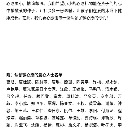
心愿虽小，情谊却深。我们希望小小的心愿礼物能在孩子们的心
中播撒爱的种子，让社会多一份温暖，让孩子们在爱的沐浴下健
康成长。在此，我们衷心感谢每一位认领了微心愿的你们！
附：认领微心愿的爱心人士名单
曹旭、唐桂妮、陈鲜丽、唐琳、殷凯、陈荧平、许梅、郑永剑、
卢艳平、聚光家属日小卖家、江欣、王锁梅、马鹏飞、汤木银、
吕全超、任焱、赖巴黎、童发、周科涛、严金英、商务部、万
菲、李小鹏、郑飞阳、覃磾、陈亚文、王权、黄雪菲、谢耀、钟
毅、陈玉蓉、王春伟、查日东、阮依、王雄、李阳、付海龙、程
婷婷、漏丽佳、章松波、宣璐露、牟佳妮、娄诗晗、邓新欣、周
颖、尉亚飞、沈燕、杨倩、练彬、詹文如、杨祝洁、叶孝虎、李