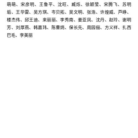
萌萌、宋彦明、王鲁平、沈旺、臧烁、徐颖莹、宋腾飞、苏明
垢、王华雷、吴方琪、岑贝拓、吴文明、张浩、许煌威、芦峥、
楼杰伟、邱王迪、来丽丽、李秀南、姜亚凤、沈丹、赵玲、谢明
芳、刘厚燕、韩嘉玮、陈曹炳、保长先、周园俪、方义祥、扎西
巴毛、李美丽