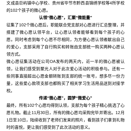
文成县巨屿镇中心学校、贵州省毕节市黔西县锦绣学校等4所学校
的102个孩子的微心愿。
认领“微心愿”，汇聚“微能量”
征集了102个微心愿后，职能联合党支部对心愿进行汇总整理，并
搭建了微心愿认领平台，让心愿认领者能够看到每个孩子的心
愿。同时考虑到每个心愿不尽相同，为方便心愿认领者献出自己
的爱心，支部采用了自行购买和转账由支部统一购买两种心愿认
领方式。
微心愿征集活动在公司OA发布的两天内，近一半的微心愿被认
领，让我们感受到聚光人对于此次爱心活动的积极参与。还有一
些同事直接超出心愿金额转账到支部的统一账号，想多尽一份力
量，这些爱心款项支部也都购买了相关学习生活用品送到对接学
校。
传递“微心愿”，圆梦“微爱心”
最终，所有102个心愿均得到认领，支部为每个孩子精心挑选了心
愿礼物。截止11月30日，所有的微心愿均采购完毕并寄出。12月
1日至10日，陆续收到了老师们发来的照片，看到孩子们拿到礼物
时的喜悦，更让我们感受到了此次活动的意义。