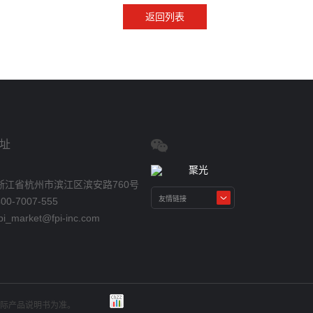
返回列表
址
浙江省杭州市滨江区滨安路760号
0-7007-555
_market@fpi-inc.com
实际产品说明书为准。