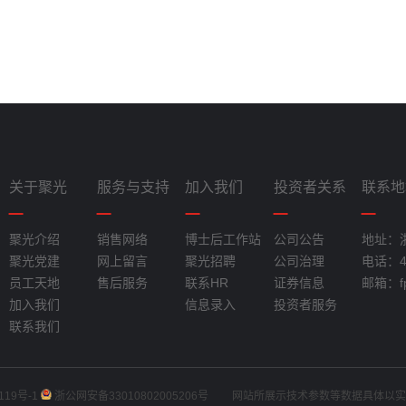
关于聚光
服务与支持
加入我们
投资者关系
联系地
聚光介绍
销售网络
博士后工作站
公司公告
地址：
聚光党建
网上留言
聚光招聘
公司治理
电话：40
员工天地
售后服务
联系HR
证券信息
邮箱：fpi
加入我们
信息录入
投资者服务
联系我们
119号-1
浙公网安备33010802005206号
网站所展示技术参数等数据具体以