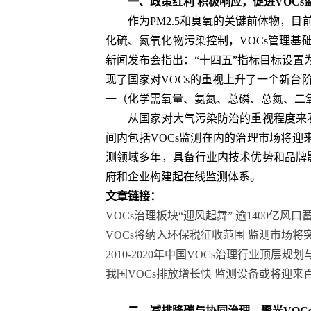
一、政策红利 积极响应，促进VOCs
作为PM2.5和臭氧的关键前体物，目前
化硫、氮氧化物污染控制，VOCs管理基
新闻发布会指出：“十四五”指标目标设置为：
现了国家对VOCs的重视上升了一个新台
一（化学需氧量、氨氮、总磷、总氮、二氧
从国家对大气污染防治的重视程度来看，
间内包括VOCs监测在内的治理市场将迎
测领域多年，具备行业内技术优势和品牌
府和企业构建起在线监测体系。
文章链接：
VOCs治理板块“迎风起舞” 逾1400亿风口
VOCs将纳入环保税征收范围 监测市场将
2010-2020年中国VOCs治理行业顶层规
我国VOCs排放增长快 监测设备或将迎来
二．减排降碳与协同治理，聚光VOCs