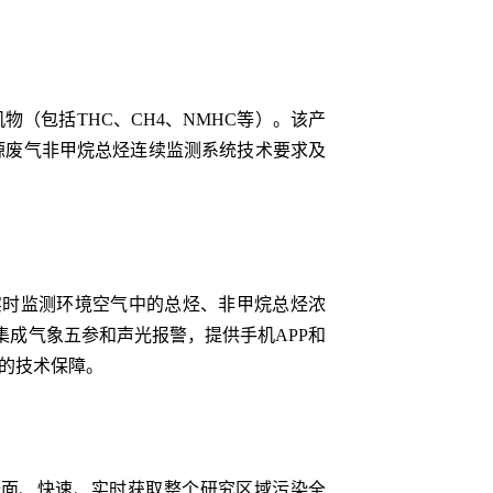
物（包括THC、CH4、NMHC等）。该产
染源废气非甲烷总烃连续监测系统技术要求及
，可实时监测环境空气中的总烃、非甲烷总烃浓
成气象五参和声光报警，提供手机APP和
利的技术保障。
可全面、快速、实时获取整个研究区域污染全