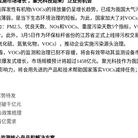
监测市场增长 ，聚光科技迎来广泛业务机会
挥发性有机物(VOCs)的排放量仍呈增长趋势，已成为我国大
础薄弱，是当下生态环境治理的短板。为此，国家加大了对VOC
PM2.5、优良天数、NOx和VOCs、重度污染天数5个指标，
阶。此外，3月5日作为环保标杆省份的江苏省正式上线排污权交易
化硫、氮氧化物，VOCs），推动企业实施污染源头治理。
VOCs的监测和治理已刻不容缓，将会有效带动其监测设备
来爆发式增长，市场规模预计将超过1458亿元。聚光科技作为我
影响力，将会用先进的产品和技术帮助国家落实VOCs减排任务
蓄势待发
突破千亿元
划与政策梳理
百亿需求
监测核心产品和解决方案