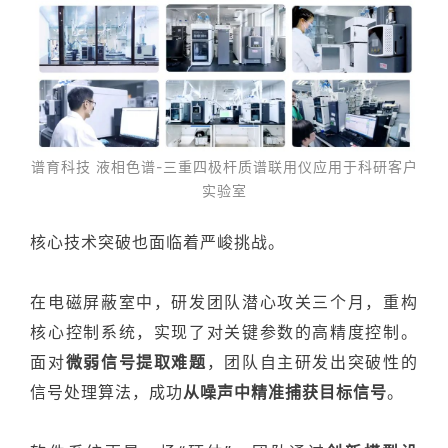
谱育科技 液相色谱-三重四极杆质谱联用仪应用于科研客户
实验室
核心技术
突破也面临着严峻挑战。
在电磁屏蔽室
中，
研发团队
潜心攻关三个月
，
重构
核心控制系统，
实现
了
对
关键参数的高精度控制
。
面对
微弱信号提取
难题
，
团队
自主研发
出
突破性的
信号处理算法
，成功
从噪声
中精准捕获目标信号
。