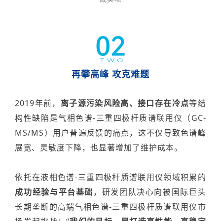
再攀
高峰 攻
克难题
2019
年前，
离子源污染风险高、接口存在冷点
等结
构性缺陷是气相色谱-三重四极杆质谱联用仪（GC-
MS/MS）用户普遍反馈的痛点，这不仅导致色谱峰
展宽、灵敏度下降，也显著增加了维护成本。
依托在液相色谱
-
三重四极杆质谱联用仪领域积累的
成功经验
与平台基础
，研发团队决心
向
被国际巨头
长期
垄断的高端气相色谱
-
三重四极杆质谱联用仪市