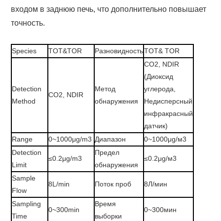
входом в заднюю печь, что дополнительно повышает
точность.
Species
TOT&TOR
Разновидность
TOT& TOR
CO2, NDIR
(Диоксид
Detection
Метод
углерода,
CO2, NDIR
Method
обнаружения
Недисперсный
инфракрасный
датчик)
Range
0~1000μg/m3
Диапазон
0~1000μg/м3
Detection
Предел
≤0.2μg/m3
≤0.2μg/м3
Limit
обнаружения
Sample
8L/min
Поток проб
8Л/мин
Flow
Sampling
Время
0~300min
0~300мин
Time
выборки