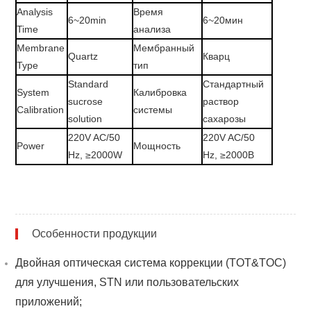
Analysis
Время
6~20min
6~20мин
Time
анализа
Membrane
Мембранный
Quartz
Кварц
Type
тип
Standard
Стандартный
System
Калибровка
sucrose
раствор
Calibration
системы
solution
сахарозы
220V AC/50
220V AC/50
Power
Мощность
Hz, ≥2000W
Hz, ≥2000В
Особенности продукции
Двойная оптическая система коррекции (TOT&TOC)
для улучшения, STN или пользовательских
приложений;