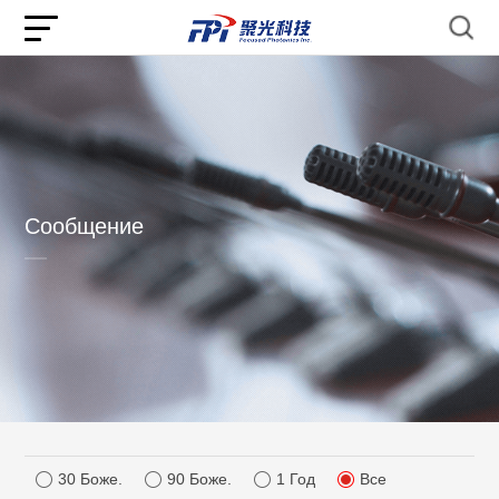
Сообщение
30 Боже.
90 Боже.
1 Год
Все