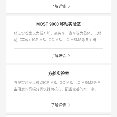
非甲烷总烃连续监测系统、常规参数分析仪以及异味因
了解详情
子监测设备，以满足多组分、多应用、多场景的监测需
求。监测数据可通过无线网络传输至中心站，基于数据
分析结果，从而为管理者实现污染管控提供数据支撑和
MOST 9000 移动实验室
决策支持。
移动实验室以大板方舱、商务车、客车等为载体，以移
动（车载）ICP-MS、GC-MS、LC-MSMS等自主研发
的高端分析仪器为核心，配备完善的水、电、气等保障
设施以及实验室信息管理系统，符合实验室标准分析方
了解详情
法以及移动实验室相关标准要求，可适用于液体、气
体、固体等监测对象中重金属、有机物、常规理化及微
生物等多项指标的监测，可满足应急监测、移动督查、
方舱实验室
现场执法等多种应用需求。
方舱实验室以移动ICP-MS、GC-MS、LC-MS/MS等自
主研发的高端分析仪器为核心，配备完善的水、电、气
等保障设施以及实验室信息管理系统，符合实验室标准
分析方法以及移动实验室相关标准要求，可适用于液
了解详情
体、气体、固体等监测对象中重金属、有机物、常规理
化及微生物等多项指标的监测。方舱实验室可通过交通