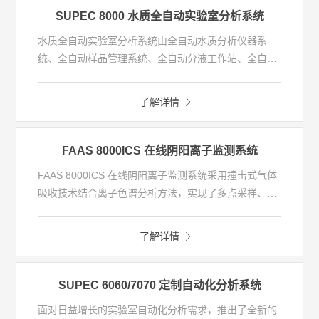
工具运输至指定位置使用，也可搭载于车辆、船舶上使
SUPEC 8000 水质全自动实验室分析系统
用，可满足应急监测、移动督查、现场执法等多种应用
水质全自动实验室分析系统由全自动水质分析仪器系
需求。
统、全自动样品管理系统、全自动分液工作站、全自动
流转工作站、全自动留样系统、全自动清洗系统及全自
动质控系统等组成。系统结合智能实验室保障系统，实
了解详情
现水质多参数无人值守全自动化分析，可达到分析高
效、数据准确、过程智能、结果溯源、安全稳定、节约
成本等目的。
FAAS 8000ICS 在线阴阳离子监测系统
FAAS 8000ICS 在线阴阳离子监测系统采用撞击式气体
吸收技术结合离子色谱分析方法，实现了多点采样、气
体自动吸收富集、在线质量控制等全自动在线监测功
能，解决了洁净室AMC监测过程中人员投入大、数据监
了解详情
测频率低、数据反馈不及时等问题；可应用于半导体厂
区气态分子污染物（AMC）中酸性物质（MA）、碱性
物质(MB)污染物的在线监测。
SUPEC 6060/7070 定制自动化分析系统
面对日益增长的实验室自动化分析需求，推出了全新的