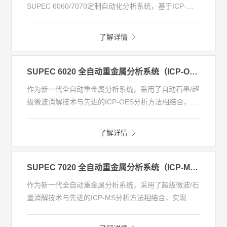
SUPEC 6060/7070定制自动化分析系统，基于ICP-
MS/ICP-OES分析平台该系统可对样品进行自动称量、
消解定容、离子交换、自动进样分析，实现了样品前处
了解详情
理和进样分析的全流程自动化，减少了分析过程的人为
参与，实现实验室分析的数字化和智能化。定制自动化
分析系统可广泛应用于各行业实验室中对已知、未知元
SUPEC 6020 全自动重金属分析系统（ICP-OES）
素进行定性和定量分析。
作为新一代全自动重金属分析系统，采用了自动石墨/超
级微波消解技术与先进的ICP-OES分析方法相结合，实
现了“一键式”完成样品消解到样品分析全过程，把分析
人员从大量的重复性工作中解放出来，同时全自动的操
了解详情
作将人为误差降低。可针对固体、液体等各种形态样品
进行自动样品处理+检测分析，支持特殊应用需求的定
制化开发，在元素分析领域为全自动实验室建设奠定了
SUPEC 7020 全自动重金属分析系统（ICP-MS）
基础。
作为新一代全自动重金属分析系统，采用了超级微波/石
墨消解技术与先进的ICP-MS分析方法相结合，实现了
“一键式”完成样品消解到样品分析全过程，把分析人员
从大量的重复性工作中解放出来，同时全自动的操作将